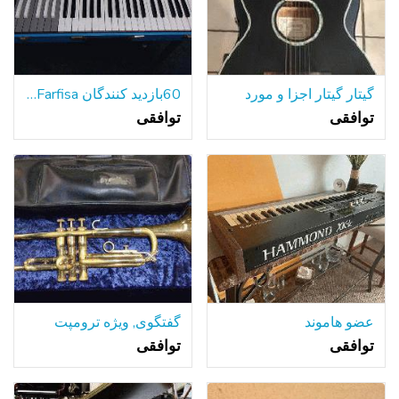
گیتار گیتار اجزا و مورد
60بازدید کنندگان Farfisa ارگان کوتاه جمع و جور
توافقی
توافقی
عضو هاموند
گفتگوی, ویژه ترومپت
توافقی
توافقی