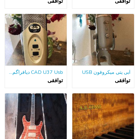
توافقی
توافقی
آبی یتی میکروفون USB
CAD U37 Usb دیافراگم بزرگ میکروفون کندانسور Cardioid w / سه پایه Sta
توافقی
توافقی