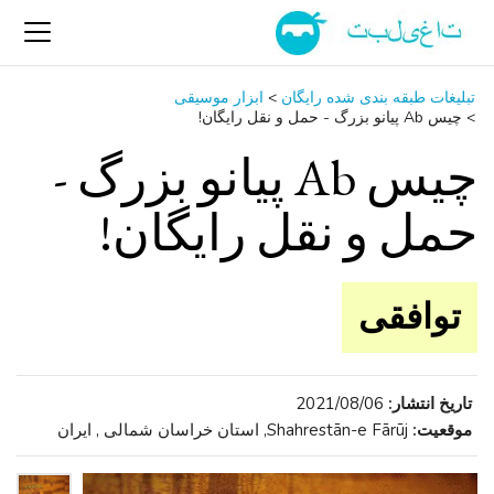
تبلیغات طبقه بندی شده رایگان
>
ابزار موسیقی
>
چیس Ab پیانو بزرگ - حمل و نقل رایگان!
چیس Ab پیانو بزرگ -
حمل و نقل رایگان!
توافقی
تاریخ انتشار:
2021/08/06
موقعیت:
Shahrestān-e Fārūj, استان خراسان شمالی , ایران