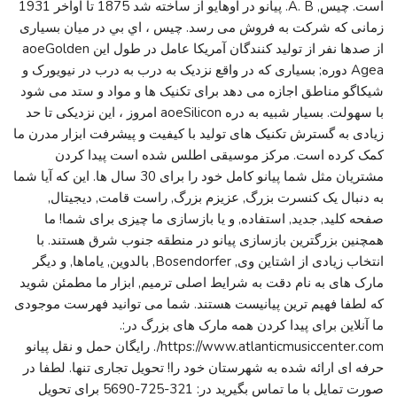
است. چیس, A. B. پیانو در اوهایو از ساخته شد 1875 تا اواخر 1931
زمانی که شرکت به فروش می رسد. چيس ، اي بي در میان بسیاری
از صدها نفر از تولید کنندگان آمریکا عامل در طول این aoeGolden
Agea دوره; بسیاری که در واقع نزدیک به درب به درب در نیویورک و
شیکاگو مناطق اجازه می دهد برای تکنیک ها و مواد و ستد می شود
با سهولت. بسیار شبیه به دره aoeSilicon امروز ، این نزدیکی تا حد
زیادی به گسترش تکنیک های تولید با کیفیت و پیشرفت ابزار مدرن ما
کمک کرده است. مرکز موسیقی اطلس شده است پیدا کردن
مشتریان مثل شما پیانو کامل خود را برای 30 سال ها. این که آیا شما
به دنبال یک کنسرت بزرگ, عزیزم بزرگ, راست قامت, دیجیتال,
صفحه کلید, جدید, استفاده, و یا بازسازی ما چیزی برای شما! ما
همچنین بزرگترین بازسازی پیانو در منطقه جنوب شرق هستند. با
انتخاب زیادی از اشتاین وی, Bosendorfer, بالدوین, یاماها, و دیگر
مارک های به نام دقت به شرایط اصلی ترمیم, ابزار ما مطمئن شوید
که لطفا فهیم ترین پیانیست هستند. شما می توانید فهرست موجودی
ما آنلاین برای پیدا کردن همه مارک های بزرگ در:.
https://www.atlanticmusiccenter.com/. رایگان حمل و نقل پیانو
حرفه ای ارائه شده به شهرستان خود را! تحویل تجاری تنها. لطفا در
صورت تمایل با ما تماس بگیرید در: 321-725-5690 برای تحویل