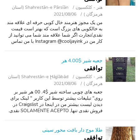
هنر - کلکسیون
Shahrestān-e Pārsīān (استان
هرمزگان )
2021/08/06
من یک مجوز هنرمند خال کوبی حرفه ای علاقه مند
به خالکوبی های بزرگ است که بهتر است قیمت
نقدی/تجارت اگر شما علاقه مند شما می توانید از
کار من در Instagram @cooljayink با من تماس
بگیرید در نمایش اطلاعات تماس. امیدوارم که از
شما به زودی جی شنیدن. سفر خواه...
جعبه شیر $4.00 هر
توافقی
هنر - کلکسیون
Shahrestān-e Ḩājjīābād (استان
هرمزگان )
2021/08/06
جعبه های چوبی ساخته شیر $4. 00 هر شیر بر
روی" تبلیغات بیشتر توسط این کاربر " لینک برای
دیدن لیست بیشتر من در اینجا در Craigslist در.
فروش نقدی تنها, SOLAMENTE ACEPTO نقدی.
بدون متون, من نمی خواهد به متون پاسخ.
طلا موج دار بافت محور سینی
توافقی