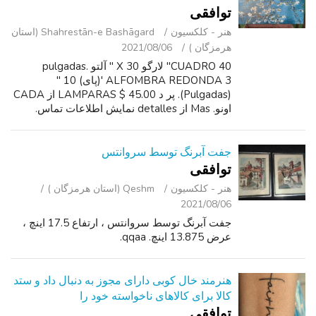
توافقی
هنر - کلکسیون
Shahrestān-e Bashāgard (استان
هرمزگان )
2021/08/06
CUADRO 40" لارگو X 30 " آلتو pulgadas.
ALFOMBRA REDONDA 3 '(پای) 10 "
(Pulgadas). پر د LAMPARAS $ 45.00 از CADA
اونو. Mas از detalles نمایش اطلاعات تماس.
جفت آبرنگ توسط سروانتس
توافقی
هنر - کلکسیون
Qeshm (استان هرمزگان )
2021/08/06
جفت آبرنگ توسط سروانتس ، ارتفاع 17.5 اینچ ،
عرض 13.875 اینچ. qqaa.
هنرمند خال کوبی دارای مجوز به دنبال داد و ستد
کالا برای کالاهای ناخواسته خود را
توافقی