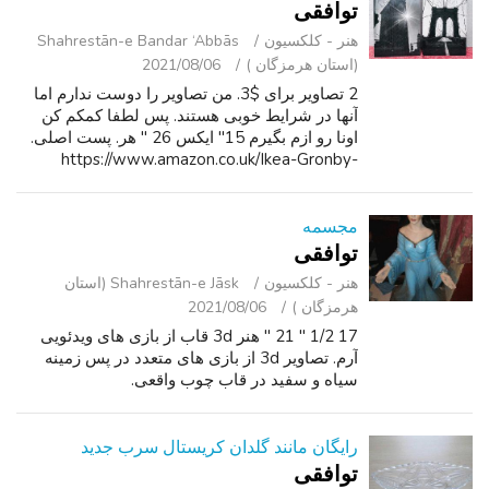
توافقی
هنر - کلکسیون
Shahrestān-e Bandar ‘Abbās
(استان هرمزگان )
2021/08/06
2 تصاویر برای $3. من تصاویر را دوست ندارم اما
آنها در شرایط خوبی هستند. پس لطفا کمکم کن
اونا رو ازم بگیرم 15" ایکس 26 " هر. پست اصلی.
https://www.amazon.co.uk/Ikea-Gronby-
Picture-Sights-403-191-
62/dp/B07KB5WFCX.
مجسمه
توافقی
هنر - کلکسیون
Shahrestān-e Jāsk (استان
هرمزگان )
2021/08/06
17 1/2 " 21 " هنر 3d قاب از بازی های ویدئویی
آرم. تصاویر 3d از بازی های متعدد در پس زمینه
سیاه و سفید در قاب چوب واقعی.
رایگان مانند گلدان کریستال سرب جدید
توافقی