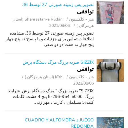
تصویر پس زمینه صورتی 27 توسط 36
توافقی
هنر - کلکسیون
Shahrestān-e Rūdān (استان
هرمزگان )
2021/08/06
تصویر پس زمینه صورتی 27 توسط 36. مشاهده
اطلاعات تماس برای جزئیات و یا پاسخ: نه پنج چهار
پنج چهار نه هفت دو دو صفر.
SIZZIX ضربه بزرگ مرگ دستگاه برش
توافقی
هنر - کلکسیون
Kīsh (استان هرمزگان )
2021/08/06
SIZZIX" ضربه بزرگ " مرگ دستگاه برش. شرایط
بزرگ. 50.00. 954-296-8 پنج 4 هشت. کلمات
کلیدی: مسلمان ، کارت ، مهر زنی.
JUEGO د CUADRO Y ALFOMBRA
REDONDA