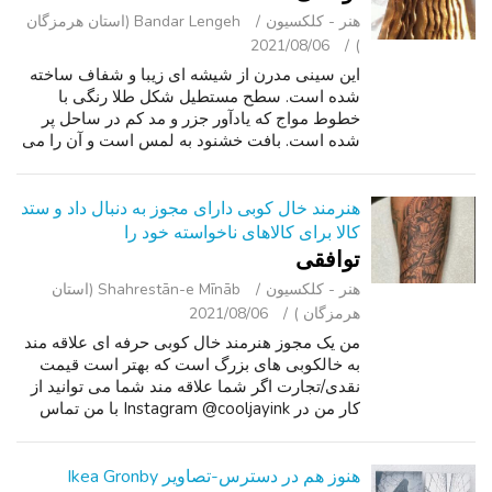
هنر - کلکسیون
Bandar Lengeh (استان هرمزگان
2021/08/06
)
این سینی مدرن از شیشه ای زیبا و شفاف ساخته
شده است. سطح مستطیل شکل طلا رنگی با
خطوط مواج که یادآور جزر و مد کم در ساحل پر
شده است. بافت خشنود به لمس است و آن را می
دهد یک نگاه بسیار آلی. این منحصر به فرد است,
قطعه همه کاره است که می تواند به عنوان هن...
هنرمند خال کوبی دارای مجوز به دنبال داد و ستد
کالا برای کالاهای ناخواسته خود را
توافقی
هنر - کلکسیون
Shahrestān-e Mīnāb (استان
هرمزگان )
2021/08/06
من یک مجوز هنرمند خال کوبی حرفه ای علاقه مند
به خالکوبی های بزرگ است که بهتر است قیمت
نقدی/تجارت اگر شما علاقه مند شما می توانید از
کار من در Instagram @cooljayink با من تماس
بگیرید در نمایش اطلاعات تماس. امیدوارم که از
شما به زودی جی شنیدن. سفر خواه...
هنوز هم در دسترس-تصاویر Ikea Gronby