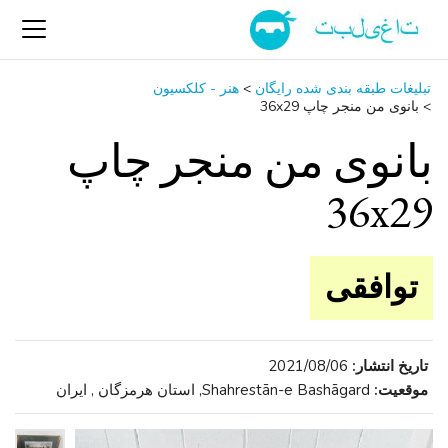
تبلیغات طبقه بندی شده رایگان
>
هنر - کلکسیون
>
بانوی من منجر چاپ 36x29
بانوی من منجر چاپ
36x29
توافقی
تاریخ انتشار:
2021/08/06
موقعیت:
Shahrestān-e Bashāgard, استان هرمزگان , ایران