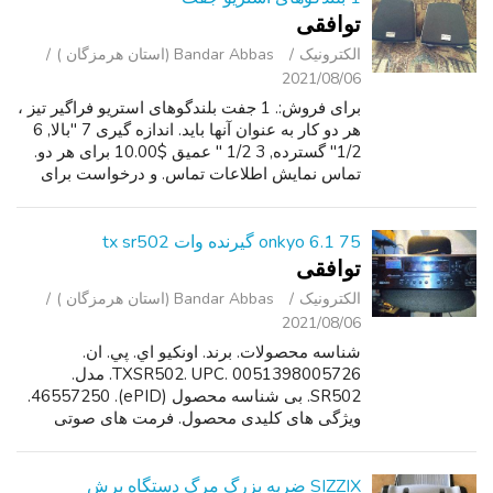
توافقی
الکترونیک
Bandar Abbas (استان هرمزگان )
2021/08/06
برای فروش:. 1 جفت بلندگوهای استریو فراگیر تیز ،
هر دو کار به عنوان آنها باید. اندازه گیری 7 "بالا, 6
1/2" گسترده, 3 1/2 " عمیق $10.00 برای هر دو.
تماس نمایش اطلاعات تماس. و درخواست برای
بیل. لطفا ترک یک پیام اگر هیچ پاسخ وجود دارد و
من تماس خود را در...
onkyo 6.1 75 گیرنده وات tx sr502
توافقی
الکترونیک
Bandar Abbas (استان هرمزگان )
2021/08/06
شناسه محصولات. برند. اونکیو اي. پي. ان.
TXSR502. UPC. 0051398005726. مدل.
SR502. بی شناسه محصول (ePID). 46557250.
ویژگی های کلیدی محصول. فرمت های صوتی
فراگیر. Dts-ES رسیور, Dts-ES گسسته 6. 1 ،
DOLBY Digital SURROUND EX ، ماتریس Dts-
ES 6.1 ، DTS 96/24...
SIZZIX ضربه بزرگ مرگ دستگاه برش