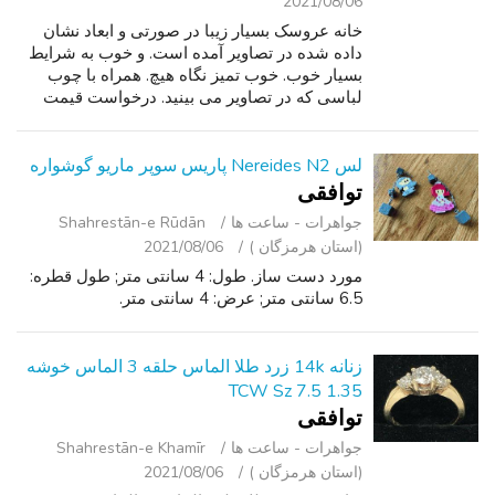
2021/08/06
خانه عروسک بسیار زیبا در صورتی و ابعاد نشان
داده شده در تصاویر آمده است. و خوب به شرایط
بسیار خوب. خوب تمیز نگاه هیچ. همراه با چوب
لباسی که در تصاویر می بینید. درخواست قیمت
$20 یا بهترین پیشنهاد.i.
لس Nereides N2 پاریس سوپر ماریو گوشواره
توافقی
جواهرات - ساعت ‌ها
Shahrestān-e Rūdān
(استان هرمزگان )
2021/08/06
مورد دست ساز. طول: 4 سانتی متر; طول قطره:
6.5 سانتی متر; عرض: 4 سانتی متر.
زنانه 14k زرد طلا الماس حلقه 3 الماس خوشه
1.35 TCW Sz 7.5
توافقی
جواهرات - ساعت ‌ها
Shahrestān-e Khamīr
(استان هرمزگان )
2021/08/06