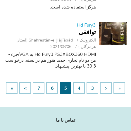
هرگز استفاده شده است.
Hd Fury3
توافقی
الکترونیک
Shahrestān-e Ḩājjīābād (استان
هرمزگان )
2021/08/06
Hd Fury3 PS3XBOX360 HDMI به VGA/جزء -
من دو نام تجاری جدید هنوز هم در بسته. درخواست
3 30 یا بهترین پیشنهاد.
»
>
7
6
5
4
3
<
«
تماس با ما