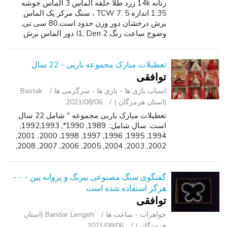
زنانه 14k زرد طلا حلقه الماس 3 الماس خوشه
1.35 اندازه TCW 7. 5 ، سنگ مرکز یک الماس
برش درخشان دور وزن حدود است.80 سی تی,
وضوح ساعت رنگ I1, Den 2 دور الماس برش
درخشان نیز در وزن حلقه حدود است.27ct هر رنگ
H و وضوح SI2. این حلقه وزن 4.1 گرم یا 2.5 dwt.
...
تعطیلات مبارک مجموعه باربی - 22 سال
توافقی
اسباب‌ بازی ها - بازی ها - سرگرمی ‌ها
Bastak
(استان هرمزگان )
2021/08/06
تعطیلات مبارک باربی مجموعه " شامل 22 سال
است. سال شامل:. 1989, 1990*, 1992,1993,
1994, 1995, 1996, 1997, 1998, 2000, 2001,
2002, 2003, 2004, 2005, 2006, 2007, 2008,
2009, 2010, 2012, 2013. هرگز باز شده است.
مجموع برای همه 22 عروسک $1,350**. * 1990
جع...
گفتگوی سنگ مصنوعی بیرنگ و پروانه پین - - -
هرگز استفاده شده است
توافقی
جواهرات - ساعت ‌ها
Bandar Lengeh (استان
هرمزگان )
2021/08/06