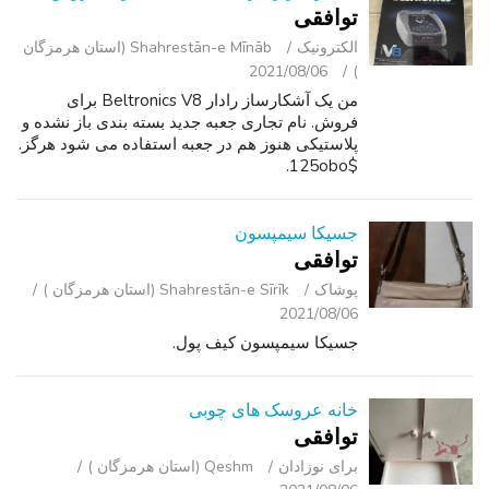
توافقی
الکترونیک
Shahrestān-e Mīnāb (استان هرمزگان
2021/08/06
)
من یک آشکارساز رادار Beltronics V8 برای
فروش. نام تجاری جعبه جدید بسته بندی باز نشده و
پلاستیکی هنوز هم در جعبه استفاده می شود هرگز.
$125obo.
جسیکا سیمپسون
توافقی
پوشاک
Shahrestān-e Sīrīk (استان هرمزگان )
2021/08/06
جسیکا سیمپسون کیف پول.
خانه عروسک های چوبی
توافقی
برای نوزادان
Qeshm (استان هرمزگان )