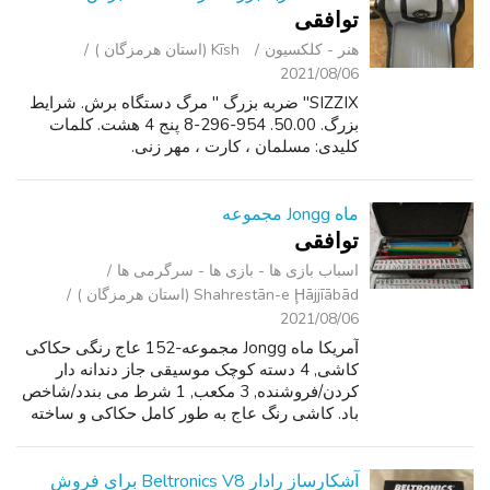
توافقی
هنر - کلکسیون
Kīsh (استان هرمزگان )
2021/08/06
SIZZIX" ضربه بزرگ " مرگ دستگاه برش. شرایط
بزرگ. 50.00. 954-296-8 پنج 4 هشت. کلمات
کلیدی: مسلمان ، کارت ، مهر زنی.
ماه Jongg مجموعه
توافقی
اسباب‌ بازی ها - بازی ها - سرگرمی ‌ها
Shahrestān-e Ḩājjīābād (استان هرمزگان )
2021/08/06
آمریکا ماه Jongg مجموعه-152 عاج رنگی حکاکی
کاشی, 4 دسته کوچک موسیقی جاز دندانه دار
کردن/فروشنده, 3 مکعب, 1 شرط می بندد/شاخص
باد. کاشی رنگ عاج به طور کامل حکاکی و ساخته
شده از ملامین با دوام است. 152 کاشی حق بیمه:
36 نقطه ، 36 Bams ، 36 ترک، 12 اژدها ...
آشکارساز رادار Beltronics V8 برای فروش