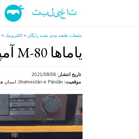
تبلیغات طبقه بندی شده رایگان
>
الکترونیک
>
یاماها M-80 آمپر, سی دی و تیونر
تاریخ انتشار:
2021/08/06
موقعیت:
Shahrestān-e Pārsīān, استان هرمزگان , ایران