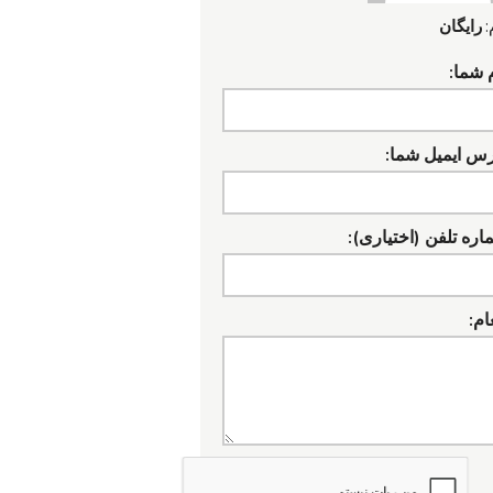
:
رایگان
 شما:
رس ایمیل شما:
ره تلفن (اختیاری):
ام: