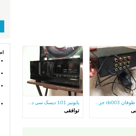
اط
ویدئو طوفان cb003 جزء ویدئو توزیع آمپر
پایونیر 101 دیسک سی دی پلیر PD-F908
قی
توافقی