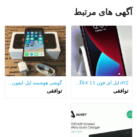
آگهی های مرتبط
dYZ اپل آی فون 11 64گیگابایت سیاه A2111 تی موبایل/با حداکثر سرعت دویدن گارانتی!
گوشی هوشمند اپل-آیفون 6s-64GB قفل شده است
توافقی
توافقی