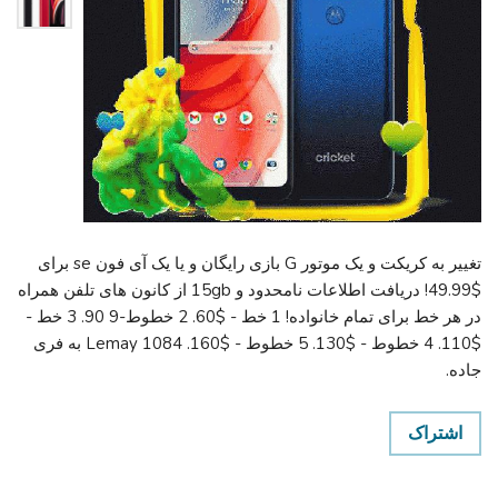
تغییر به کریکت و یک موتور G بازی رایگان و یا یک آی فون se برای
$49.99! دریافت اطلاعات نامحدود و 15gb از کانون های تلفن همراه
در هر خط برای تمام خانواده! 1 خط - $60. 2 خطوط-9 90. 3 خط -
$110. 4 خطوط - $130. 5 خطوط - $160. 1084 Lemay به فری
جاده.
اشتراک