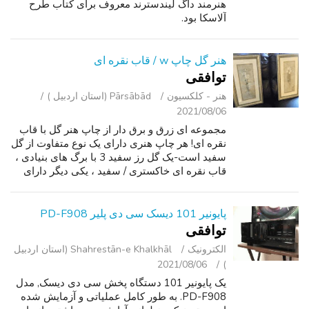
هنرمند داگ لیندسترند معروف برای کتاب طرح
آلاسکا بود.
هنر گل چاپ w / قاب نقره ای
توافقی
هنر - کلکسیون
Pārsābād (استان اردبیل )
2021/08/06
مجموعه ای زرق و برق دار از چاپ هنر گل با قاب
نقره ای! هر چاپ هنری دارای یک نوع متفاوت از گل
سفید است-یک گل رز سفید 3 با برگ های بنیادی ،
قاب نقره ای خاکستری / سفید ، یکی دیگر دارای
لاله های سفید 6 با ساقه ، قاب نقره ای خاکستری
/ سفید است. هنر دیوار م...
پایونیر 101 دیسک سی دی پلیر PD-F908
توافقی
الکترونیک
Shahrestān-e Khalkhāl (استان اردبیل
2021/08/06
)
یک پایونیر 101 دستگاه پخش سی دی دیسک, مدل
PD-F908. به طور کامل عملیاتی و آزمایش شده