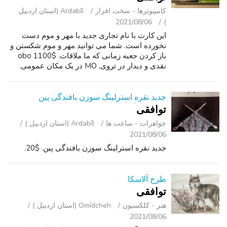
کامپیوترها - سخت ‌افزار
Ardabīl (استان اردبیل
2021/08/06
)
این کارت با نام تجاری جدید با مهر و موم دست
نخورده است. شما می توانید مهر و موم شکستن و
باز کردن جعبه زمانی که ما ملاقات. $1100 obo
نقدی و دیدار در تروی, MO در یک مکان عمومی.
بدون حمل و نقل. لطفا متن. ممکن است چندین بار
در دسترس داشته باشد. بهم اس ام...
جدید نقره استرلینگ سوزن بافندگی پین
توافقی
جواهرات - ساعت ‌ها
Ardabīl (استان اردبیل )
2021/08/06
جدید نقره استرلینگ سوزن بافندگی پین. $20.
طرح آلاسکا
توافقی
هنر - کلکسیون
Omīdcheh (استان اردبیل )
2021/08/06