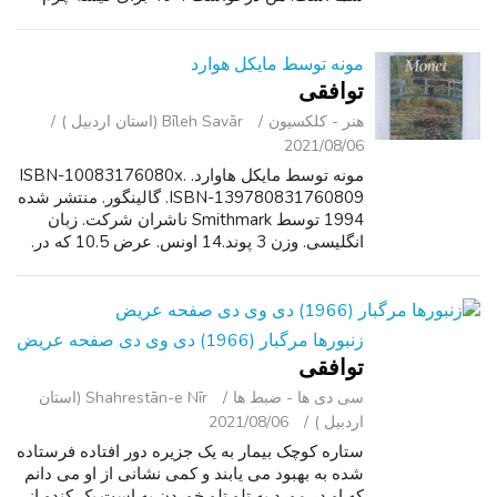
خوب.
مونه توسط مایکل هوارد
توافقی
هنر - کلکسیون
Bīleh Savār (استان اردبیل )
2021/08/06
مونه توسط مایکل هاوارد. ISBN-10083176080x.
ISBN-139780831760809. گالینگور. منتشر شده
1994 توسط Smithmark ناشران شرکت. زبان
انگلیسی. وزن 3 پوند.14 اونس. عرض 10.5 که در.
ارتفاع 0.8 که در. طول 14.6 که در. نویسنده مایکل
هاوارد. مونه توسط مایکل هاوارد 198...
زنبورها مرگبار (1966) دی وی دی صفحه عریض
توافقی
سی ‌دی ‌ها - ضبط‌ ها
Shahrestān-e Nīr (استان
اردبیل )
2021/08/06
ستاره کوچک بیمار به یک جزیره دور افتاده فرستاده
شده به بهبود می یابند و کمی نشانی از او می دانم
که او در مورد به تلو تلو خوردن به است.یک کندو از