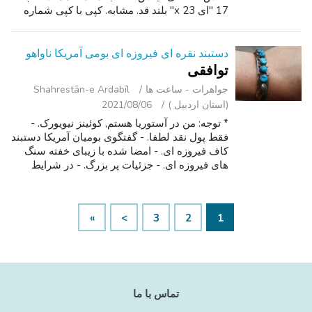
17 "ای x 23" بلند قد. مشابه. کپی با کپی شماره
بالاتر و قاب های مختلف. در بلوک حراج در نیویورک
با شروع رفت. پیشنهاد $995...
دستبند نقره ای فیروزه ای بومی آمریکا ناواهو
توافقی
جواهرات - ساعت ‌ها
Shahrestān-e Ardabīl
(استان اردبیل )
2021/08/06
* توجه: من در آستوریا هستم, کوئینز نیویورک. -
فقط پول نقد لطفا. - گفتگوی بومیان آمریکا دستبند
کاف فیروزه ای. - امضا شده با زیبای خفته سنگ
های فیروزه ای. - جزئیات پر بزرگ. - در شرایط
عالی. - دور داخلی حدود 5 اینچ با فاصله 1.25 اینچ
است. - برای اندازه ...
»
>
3
2
1
تماس با ما