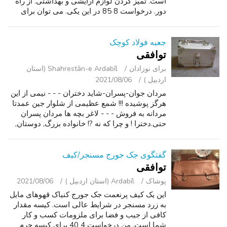
است. تمیز کردن لوازم آرایشی و بهداشتی. از راه
دور. درخواست 8 85 در این یکی. می توان برای
اهداف نسخه ی نمایشی سیمی. متن به طور کلی
بهترین و سریعترین راه برای رسیدن به ...
جعبه فولاد کوچک
توافقی
برای نوزادان
Shahrestān-e Ardabīl (استان
اردبیل )
2021/08/06
مردان جوان-پسران-شاید دختران - - - نیمی از این
هرگز پوشیده !!! شمع عظیمی از شلوار جین عمدتا
مردانه به فروش - - - لاغر بچه ها مردان پسران
حتی.دخترا ! و چرا که نه ?! خانواده بزرگ, دوستان,
گروه, فروشگاه رساله ?! 13 سیاه 9 شلوار جین
سفید تنها-برخی از شلو...
گفتگوی جک جورج مسنجر/کیف
توافقی
پوشاک
Ardabīl (استان اردبیل )
2021/08/06
این یک کیف پرنعمت جک جورج کنیاک قهوهای مایل
به زرد مسنجر در شرایط عالی است. کیسه مقدار
کافی از جیب و فضا برای ملزومات کسب و کار
شما است. من درخواست 4 40 برای کیسه چرم