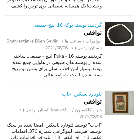
وحشت! یک همسایه شیطانی بوی ترس را کشف
کرده است و از آن برای کنترل یک ازدحام کشنده
استفاده می کند! این برن...
گردنبند پوسته پوکا-16 اینچ-طبیعی
توافقی
جواهرات - ساعت ‌ها
Shahrestān-e Bīleh Savār
(استان اردبیل )
2021/08/06
گردنبند پوسته Puka - 16 اینچ - طبیعی. ساخته
شده از پوسته های طبیعی در هاوایی جمع شده
بودند. بسیار امن-قلاب آسان برای بستن نوع پیچ
بسته شدن است. شرایط عالی.
لئونارد بسکين اخاب
توافقی
هنر - کلکسیون
Khalkhāl (استان اردبیل )
2021/08/06
"اخاب" توسط لئونارد باسکین. امضا شده در سنگ
توسط. هنرمند. لیتوگرافی شماره 370. اقدامات
عکس 13 " ای. ایکس 19 " بلند قد. اقدامات قاب