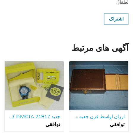
لطفا.).
اشتراک
آگهی های مرتبط
ارزان اواسط قرن جعبه طلا و جواهر
جدید INVICTA 21917 کوردوبا مردانه دیده بان آبی SS 50mm مورد تاریخ کوارتز
توافقی
توافقی