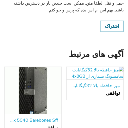
حمل و نقل. لطفا متن. ممکن است چندین بار در دسترس داشته
باشد. بهم اس ام اس بده که پرس و جو کنم
اشتراک
آگهی های مرتبط
میز حافظه بالا 32گیگابایت سامسونگ بسیاری از 4x8GB
توافقی
Dell Optiplex 5040 Barebones Sff کامپیوتر بدون CPU/HDD/RAM-w PS موبو S
توافقی