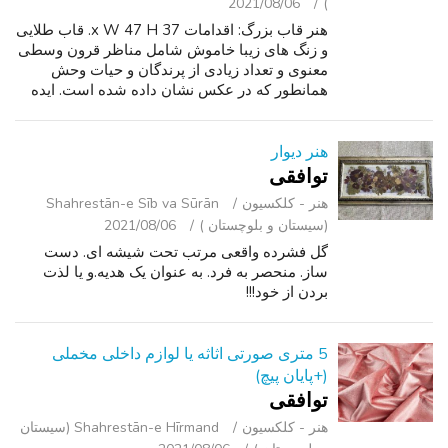
2021/08/06
)
هنر قاب بزرگ: اقدامات 37 x W 47 H. قاب طلایی
و زنگ های زیبا خاموش شامل مناظر قرون وسطی
معنوی و تعداد زیادی از پرندگان و حیات وحش
همانطور که در عکس نشان داده شده است. ایده
آل برای اتاق ناهار خوری, اتاق نشیمن و یا دفتر.
وانت در شمال نخل باد بزنی خلیج د...
هنر دیوار
توافقی
هنر - کلکسیون
Shahrestān-e Sīb va Sūrān
(سیستان و بلوچستان )
2021/08/06
گل فشرده واقعی مرتب تحت شیشه ای. دست
ساز. منحصر به فرد. به عنوان یک هدیه.و یا لذت
بردن از خود!!!
5 متری صورتی اثاثه یا لوازم داخلی مخملی
(+پایان پیچ)
توافقی
هنر - کلکسیون
Shahrestān-e Hīrmand (سیستان