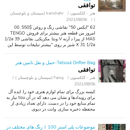
توافقی
هنر - کلکسیون
Iranshahr (سیستان و بلوچستان
2021/08/06
)
62 "ایکس 50" نقاشی رنگ و روغن $550. 00
امروز من قطعه هنر بیشتر برای فروش. TENGO
MAS از پیزا د آرته V ونتا. مکزیکی, نقاشی 39 1/2a
X 31 1/2a شیر بر روی "بیشتر تبلیغات توسط این
کاربر" پیوند برای دیدن لیست بیشتر من در اینجا در
Craigslist. فروش نقدی تنها,...
Tatsoul Drifter Bag-حمل و نقل تامین هنر
توافقی
هنر - کلکسیون
Fanuj (سیستان و بلوچستان )
2021/08/06
کیسه بزرگ برای تمام لوازم هنری خود را. ایده آل
برای رویدادها و نشان می دهد که در آن tou نیاز به
تمام منابع خود را در دست. دارای تعداد زیادی از
محفظه ذخیره سازی. وانت در دیوی.
موضوعات پلی استر 100 ٪ رنگ های مختلف در