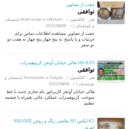
جفت از تصاویر
توافقی
هنر - کلکسیون
Shahrestān-e Nīkshahr (سیستان
و بلوچستان )
2021/08/06
جفت از تصاویر. مشاهده اطلاعات تماس برای
جزئیات و یا پاسخ: نه پنج چهار پنج چهار نه هفت دو
دو صفر.
670 cfm هالی خیابان آونجر کربوهیدرات
توافقی
هنر - کلکسیون
Shahrestān-e Dalgān (سیستان و
بلوچستان )
2021/08/06
هالی خیابان آونجر کاربراتور نام تجاری جدید با خط
سوخت. کربوهیدرات عملکرد عالی. همراه با چشمه
تنظیم.
62 ایکس 50 نقاشی رنگ و روغن $550.00
امروز