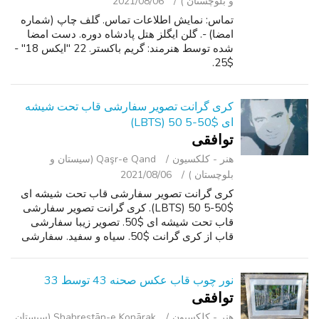
و بلوچستان )
2021/08/06
تماس: نمایش اطلاعات تماس. گلف چاپ (شماره
امضا) -. گلن ایگلز هتل پادشاه دوره. دست امضا
شده توسط هنرمند: گریم باکستر. 22 "ایکس 18" -
$25.
کری گرانت تصویر سفارشی قاب تحت شیشه
ای $50-5 50 (LBTS)
توافقی
هنر - کلکسیون
Qaşr-e Qand (سیستان و
بلوچستان )
2021/08/06
کری گرانت تصویر سفارشی قاب تحت شیشه ای
$50-5 50 (LBTS). کری گرانت تصویر سفارشی
قاب تحت شیشه ای $50. تصویر زیبا سفارشی
قاب از کری گرانت $50. سیاه و سفید. سفارشی
تحت شیشه ای قاب. درخواست 5 50. تماس
نمایش اطلاعات تماس.
نور چوب قاب عکس صحنه 43 توسط 33
توافقی
هنر - کلکسیون
Shahrestān-e Konārak (سیستان