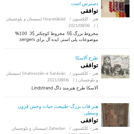
دسترس است
توافقی
هنر - کلکسیون
Noşratābād (سیستان و بلوچستان
2021/08/06
)
مخروط بزرگ $5. مخروط کوچکتر $3. 100%
موضوعات پلی استر. ایده آل برای sergers.
طرح آلاسکا
توافقی
هنر - کلکسیون
Shahrestān-e Sarāvān (سیستان
و بلوچستان )
2021/08/06
آلاسکا طرح هنرمند داگ Lindstrand.
هنر قاب بزرگ-طبیعت حیات وحش قرون
وسطی
توافقی
هنر - کلکسیون
Zahedan (سیستان و بلوچستان