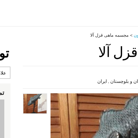
ون
>
مجسمه ماهی قزل آلا
ل آلا
تو
تم