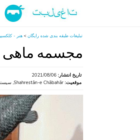
تبلیغات طبقه بندی شده رایگان
>
هنر - کلکسی
مجسمه ماهی قز
تاریخ انتشار:
2021/08/06
موقعیت:
Shahrestān-e Chābahār, سیستان و بلوچستان , ایران