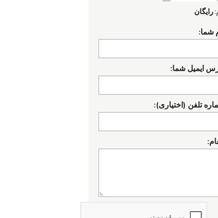
:
رایگان
 شما:
رس ایمیل شما:
ره تلفن (اختیاری):
ام: