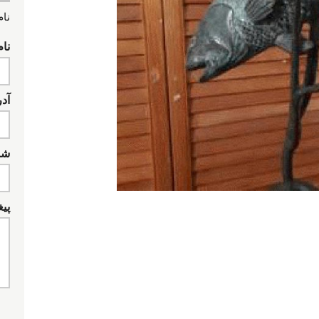
نام
نام
آد
شما
پیغ