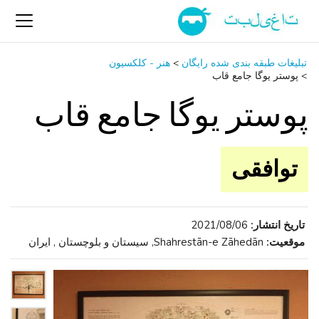
تبلیغات طبقه بندی شده رایگان
>
هنر - کلکسیون
>
پوستر یوگا جامع قاب
پوستر یوگا جامع قاب
توافقی
تاریخ انتشار:
2021/08/06
موقعیت:
Shahrestān-e Zāhedān, سیستان و بلوچستان , ایران