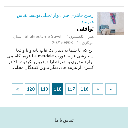
زمین فانتزی هنر دیوار تخیلی توسط نقاش
هنرمند
توافقی
هنر - کلکسیون
Shahrestān-e Sāveh (استان
مرکزی )
2021/08/06
این که آیا شما به دنبال یک قاب پایه و یا واقعا
سفارشی فریم, فورت Lauderdale فریم. کام می
توانید مقرون به صرفه ارائه, فریم با کیفیت بالا در
کسری از هزینه های دیگر تدوین کنندگان محلی.
پیشنهاد ما حمل و نقل در هر نقطه! تجربه طراحی
ما با فریم اجازه خواهد ...
>
120
119
118
117
116
<
«
تماس با ما