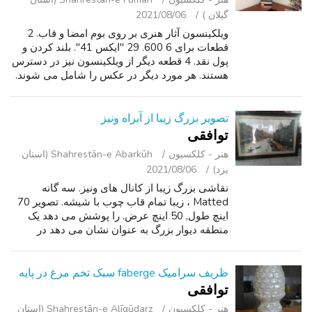
گیلان )
2021/08/06
ویلکینسون آثار هنری بر روی بوم امضا و قاب. 2
قطعات برای 6 600. 29 "ایکس 41". بلند کردن و
پول نقد. 4 قطعه دیگر از ویلکینسون نیز در دسترس
هستند. هر مورد دیگر در عکس را شامل می شوند.
خریداران جدی تنها.
تصویر بزرگ زیبا از آبراه ونیز
توافقی
هنر - کلکسیون
Shahrestān-e Abarkūh (استان
یزد)
2021/08/06
نقاشی بزرگ زیبا از کانال های ونیز. سه گانه
Matted ، زیبا تمام قاب چوب با شیشه. تصویر 70
اینچ طول, 50 اینچ عرض. را پوشش می دهد یک
منطقه دیوار بزرگ به عنوان نشان می دهد در
عکس های پیوست شده. عکس عدالت برای این کار
زیبا از هنر انجام نمی, بسیار دقیق و نش...
ظریف سرامیک faberge سبک تخم مرغ در پایه
توافقی
هنر - کلکسیون
Shahrestān-e Alīgūdarz (استان