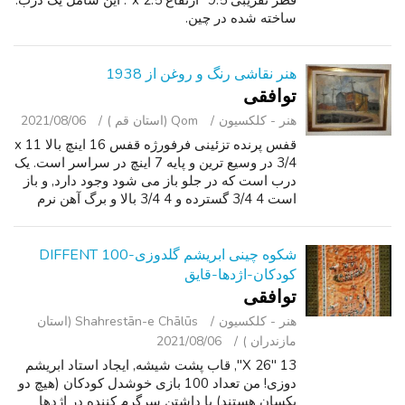
قطر تقریبی 9.5" ارتفاع x 2.5". این شامل یک درب.
ساخته شده در چین.
هنر نقاشی رنگ و روغن از 1938
توافقی
هنر - کلکسیون
Qom (استان قم )
2021/08/06
قفس پرنده تزئینی فرفورژه قفس 16 اینچ بالا x 11
3/4 در وسیع ترین و پایه 7 اینچ در سراسر است. یک
درب است که در جلو باز می شود وجود دارد, و باز
است 4 3/4 گسترده و 4 3/4 بالا و برگ آهن نرم
بدست میآوردند 2 اینچ طول. تماس بگیرید و یا متن
تنها, من به پیام ه...
شکوه چینی ابریشم گلدوزی-100 DIFFENT
کودکان-اژدها-قایق
توافقی
هنر - کلکسیون
Shahrestān-e Chālūs (استان
مازندران )
2021/08/06
13 "X 26", قاب پشت شیشه, ایجاد استاد ابریشم
دوزی! من تعداد 100 بازی خوشدل کودکان (هیچ دو
یکسان هستند) با داشتن سرگرم کننده در اژدها