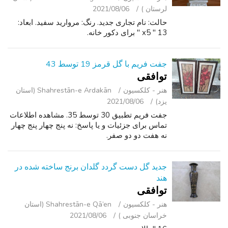
لرستان )
2021/08/06
حالت: نام تجاری جدید. رنگ: مروارید سفید. ابعاد:
13 " x5 " برای دکور خانه.
جفت فریم با گل قرمز 19 توسط 43
توافقی
هنر - کلکسیون
Shahrestān-e Ardakān (استان
یزد)
2021/08/06
جفت فریم تطبیق 30 توسط 35. مشاهده اطلاعات
تماس برای جزئیات و یا پاسخ: نه پنج چهار پنج چهار
نه هفت دو دو صفر.
جدید گل دست گردد گلدان برنج ساخته شده در
هند
توافقی
هنر - کلکسیون
Shahrestān-e Qā’en (استان
خراسان جنوبی )
2021/08/06