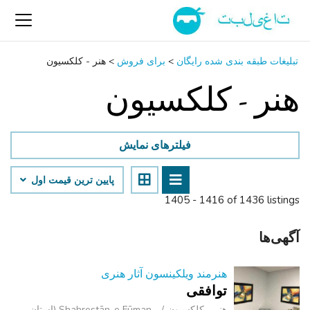
تبلیغات طبقه بندی شده رایگان
>
برای فروش
>
هنر - کلکسیون
هنر - کلکسیون
فیلترهای نمایش
پایین ‌ترین قیمت اول
1405 - 1416 of 1436 listings
آگهی‌ها
هنرمند ویلکینسون آثار هنری
توافقی
هنر - کلکسیون
Shahrestān-e Fūman (استان