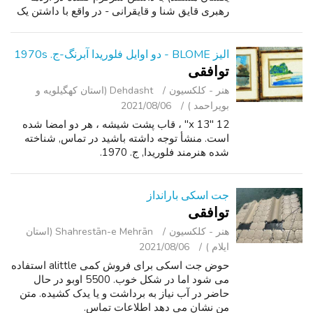
رهبری قایق شنا و قایقرانی - در واقع با داشتن یک
زمان بزرگ از آن! یک نفر می تواند زمان زیادی را
صرف مطالعه antics مختلف...
الیز BLOME - دو اوایل فلوریدا آبرنگ-ج. 1970s
توافقی
هنر - کلکسیون
Dehdasht (استان کهگیلویه و
بویراحمد )
2021/08/06
12 "x 13" ، قاب پشت شیشه ، هر دو امضا شده
است. منشأ توجه داشته باشید در تماس, شناخته
شده هنرمند فلوریدا, ج. 1970.
جت اسکی بارانداز
توافقی
هنر - کلکسیون
Shahrestān-e Mehrān (استان
ایلام )
2021/08/06
حوض جت اسکی برای فروش کمی alittle استفاده
می شود اما در شکل خوب. 5500 اوبو در حال
حاضر در آب نیاز به برداشت و یا یدک کشیده. متن
من نشان می دهد اطلاعات تماس.