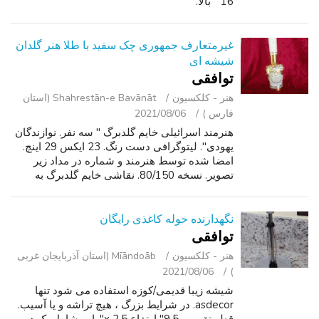
16 " بالا.
غیرمتعارف جمهوری چک سفید با طلا هنر گلدان
شیشه ای
توافقی
هنر - کلکسیون
Shahrestān-e Bavānāt (استان
فارس )
2021/08/06
هنرمند اسرائیلی خایم گلدبرگ " سه نفر. نوازندگان
یهودی". لیتوگرافی دست رنگ. 23 ایکس 29 اینچ.
امضا شده توسط هنرمند و شماره در مداد زیر
تصویر. نسخه 80/150. نقاشی خایم گلدبرگ به
دست آورد توسط:. موزه متروپولیتن هنر, نیویورک.
موزه ملی هنرهای زیبا, ورشو. خا...
نگهدارنده حوله کاغذی رایگان
توافقی
هنر - کلکسیون
Mīāndoāb (استان آذربایجان غربی
2021/08/06
)
شیشه زیبا قدیمی/کوزه استفاده می شود تنها
asdecor. در شرایط بزرگ ، هیچ تراشه و یا آسیب.