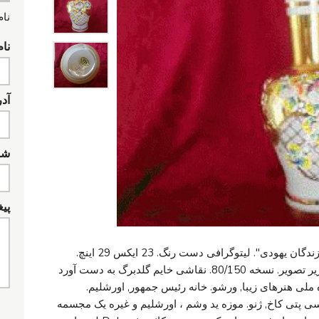
نام
نام
آد
شما
پیغ
هنرمند اسرائیلی خایم گلدبرگ " سه نفر. نوازندگان یهودی". لیتوگرافی دست رنگ. 23 ایکس 29 اینچ.
امضا شده توسط هنرمند و شماره در مداد زیر تصویر. نسخه 80/150. نقاشی خایم گلدبرگ به دست آورد
 ملی هنرهای زیبا, ورشو. خانه رئيس جمهور, اورشلیم.
 پتی کاخ, ژنو. موزه ید وشم ، اورشلیم و غیره یک مجسمه