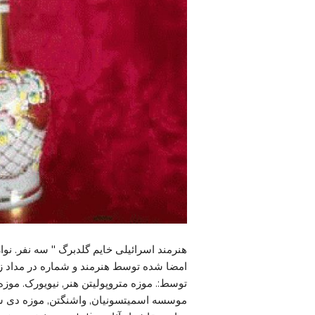
توسط:. موزه متروپولیتن هنر, نیویورک. موزه
موسسه اسمیتسونیان, واشنگتن, موزه دی سی