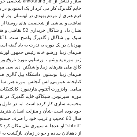
خایم گلدبرگ کار می کرد از یک استودیو در ب
فرم هنری از مردم یهودی در لهستان. پدر او
نقاشی و نقاشی از شخصیت های روستا از خمیر
نشان داد, و شاگا
سبک بین شاگال و گلدبرگ واضح است. با آثا
یهودیان در یک دوره به ندرت به یاد گفته اس
هنرهای زیبا, ورشو. خانه رئيس جمهور, اور
کالج ملی هنرهای زیبا, واشنگتن, دی سی موزه 
کتابخانه عمومی, لس آنجلس. موزه هنر, سانف
میامی. وادزورث آتنئوم, هارتفورد, کانکتیکا
موزه اسپرتوس, شیکاگو. خایم گلدبرگ در تق
مجسمه سازی کار کرده است. اما در طول زن
خود بوده است-شأن و منزلت انسان. هنرمند 
"shtetl" او بعدها به سیبری نقل مکان کر
از دهقانان ساده و جو در زمان. بازگشت به 