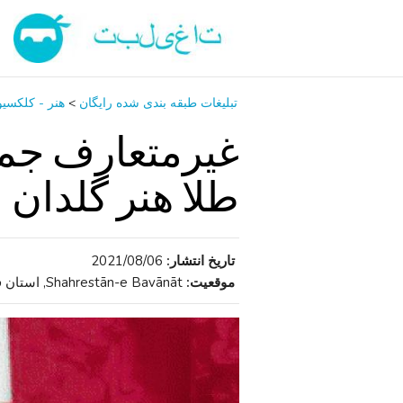
تبلیغات طبقه بندی شده رایگان
>
هنر - کلکسی
غیرمتعارف جمه
طلا هنر گلدان
تاریخ انتشار:
2021/08/06
موقعیت:
Shahrestān-e Bavānāt, استان فارس , ایران