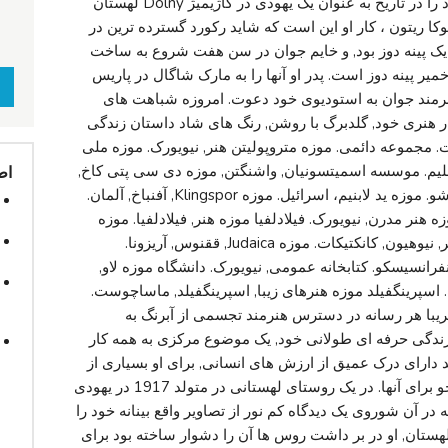
ساز و نقاش از آثار annotating شخصی خود را در تاریخ به عنوان یک یهودی در کاژیمیژ Dolny لهستان
وکا ریتون ، کار او این است که شاید رکورد گسترده ترین در
 یک پینه دوز بود, و خایم جوان در سن هفت شروع به ساخت
 پینه دوز است. پدر او آنها را به مارک شاگال در پاریس
ل خریداری 52 نقاشی و هنرمند جوان به استودیوی خود دعوت. امروزه شباهت های
ر هنری خود, گلدبرگ با روشن, رنگ های شاد داستان زندگی
ت. مجموعه دائمی. موزه متروپولیتن هنر, نیویورک. موزه ملی
شلیم. موسسه اسمیتسونیان, واشنگتن, موزه دی سی پتی کاخ,
اط
ژنو. موزه ید وشم ، اورشلیم. موزه تاریخ, ورشو. موزه ید لابنیم، اسرائیل. موزه Klingspor, آفنباخ, آلمان.
هنر مدرن, نیویورک. فیلادلفیا موزه هنر, فیلادلفیا. موزه
هنرهای زیبا, بوستون. دانشگاه ییل گالری هنر, نیوهیون, کانکتیکات. موزه Judaica, ققنوس, آریزونا.
رانسیسکو. کتابخانه عمومی, نیویورک. دانشگاه موزه لاو,
ت. اسپرینگفیلد موزه هنرهای زیبا, اسپرینگفیلد, ماساچوست.
ریبا هر رسانه در دسترس هنرمند تجسمی از آبرنگ به
دگی حرفه ای طولانی خود, یک موضوع مرکزی به همه کار
دارای درک عمیق از ارزش های انسانی, برای او بسیاری از
سال 60 عجیب و غریب خود را صرف جستجو برای آنها. در یک روستای لهستانی در متولد 1917 در یهودی
د که در آن شوروی یک دیدگاه کم نور از تصاویر واقع بینانه خود را
لهستان, او در بر داشت روس ها آن را دشوار ساخته بود برای