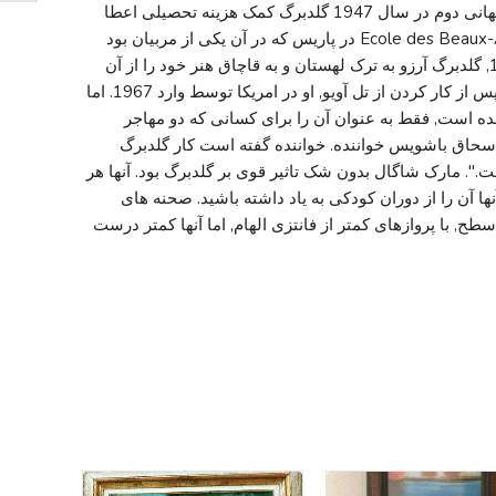
او به کار وجود دارد و همچنین. پس از جنگ جهانی دوم در سال 1947 گلدبرگ کمک هزینه تحصیلی اعطا
شد توسط دولت لهستان به مطالعه در Ecole des Beaux-Arts در پاریس که در آن یکی از مربیان بود
Ossip Zadkine (1890-1967). توسط 1955, گلدبرگ آرزو به ترک لهستان و به قاچاق هنر خود را از آن
کشور از طریق مقامات دیپلماتیک اسرائیل. پس از کار کردن از تل آویو, او در امریکا توسط وارد 1967. اما
ی مانده است, فقط به عنوان آن را برای کسانی که دو مهاجر
حاق باشویس خواننده. خواننده گفته است کار گلدبرگ
". مارک شاگال بدون شک تاثیر قوی بر گلدبرگ بود. آنها هر
 آن را از دوران کودکی به یاد داشته باشید. صحنه های
طح, با پروازهای کمتر از فانتزی الهام, اما آنها کمتر درست