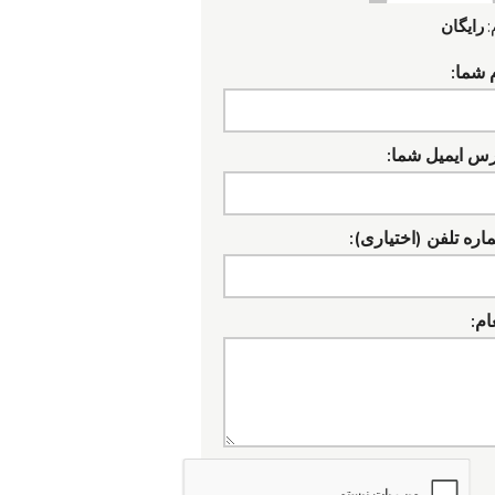
:
رایگان
 شما:
رس ایمیل شما:
ره تلفن (اختیاری):
ام: