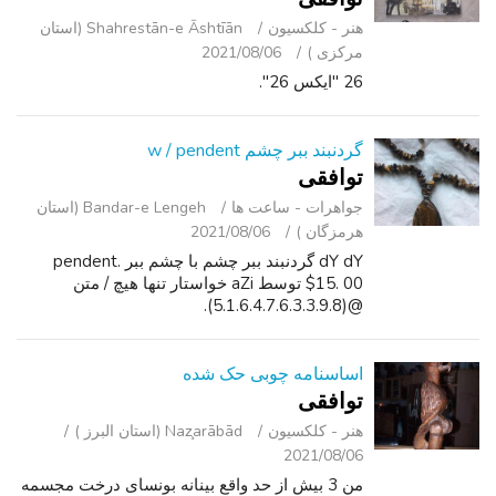
هنر - کلکسیون
Shahrestān-e Āshtīān (استان
مرکزی )
2021/08/06
26 "ایکس 26".
گردنبند ببر چشم w / pendent
توافقی
جواهرات - ساعت ‌ها
Bandar-e Lengeh (استان
هرمزگان )
2021/08/06
dY dY گردنبند ببر چشم با چشم ببر pendent.
$15. 00 توسط aZi خواستار تنها هیچ / متن
@(5.1.6.4.7.6.3.3.9.8).
اساسنامه چوبی حک شده
توافقی
هنر - کلکسیون
Naz̧arābād (استان البرز )
2021/08/06
من 3 بیش از حد واقع بینانه بونسای درخت مجسمه