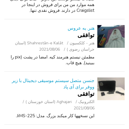
همه موارد من من برای فروش در اینجا در
Craigslist در دارند. فروش نقدی تنها,
SOLAMENTE ACEPTO نقدی. بدون متون, من
نمی خواهد پاسخ.
هنر. يه عروس
توافقی
هنر - کلکسیون
Shahrestān-e Kalāt (استان
خراسان رضوی )
2021/08/06
مطمئن نيستم هنرمند کيه. امضا در پشت (pix را
ببینید), هیچ قاب.
جنسن متصل سیستم موسیقی دیجیتال با زیر
ووفر برای آی پاد
توافقی
الکترونیک
Aghajari (استان خوزستان )
2021/08/06
این نسخهها کار میکند بزرگ. مدل: JiMS-225.