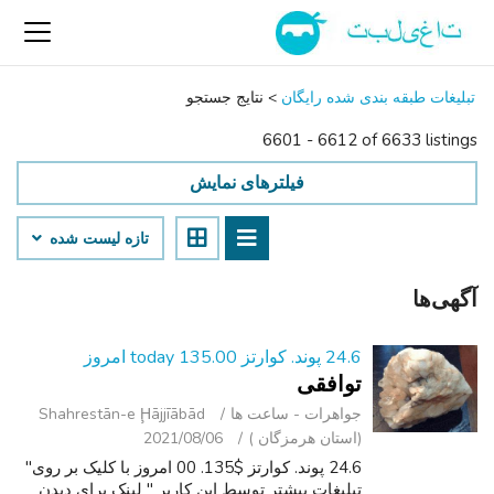
تبلیغات طبقه بندی شده رایگان
>
نتایج جستجو
6601 - 6612 of 6633 listings
فیلترهای نمایش
تازه لیست شده
آگهی‌ها
24.6 پوند. کوارتز today 135.00 امروز
توافقی
جواهرات - ساعت ‌ها
Shahrestān-e Ḩājjīābād
(استان هرمزگان )
2021/08/06
24.6 پوند. کوارتز $135. 00 امروز با کلیک بر روی"
تبلیغات بیشتر توسط این کاربر " لینک برای دیدن