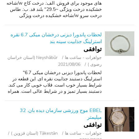
های موجود برای فروش. الف:. درخت کاج w/شاخه
خشکیده درخت ویژگی ~29.5" بلند قد. ب:. طاس
درخت سرو w/شاخه خشکیده درخت ویژگی
~35.5" بلند قد. ج:. کوتوله بید درخت w/شاخه
خشکیده درخت ویژگی ~27 " بلند قد. وانت محلی ...
لحظات پاندورا دیزنی درخشان میکی 6.7 نقره
استرلینگ جذابیت سینه بند
توافقی
جواهرات - ساعت ‌ها
Neyshābūr (استان خراسان
رضوی )
2021/08/06
لحظات پاندورا دیزنی درخشان میکی 6.7"
استرلینگ دستبند جذابیت نقره ای. این قطعه در
شرایط بسیار خوب است. قلاب خوبی کار می کند.
دستبند بسیار تمیز و در شرایط عالی است. همراه
با دستبند تنها, هیچ جعبه یا کیسه شامل. 8679.
EBEL موج ورزشی سازمان دیده بان. 32
میلیمتر
توافقی
جواهرات - ساعت ‌ها
Tākestān (استان قزوین )