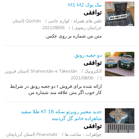
مک بوک M1 M2
توافقی
تلفن ‌های همراه - لوازم جانبی
Qūchān (استان
خراسان رضوی )
2021/08/06
متن من شماره بر روی عکس.
دو جعبه رونق
توافقی
الکترونیک
Shahrestān-e Tākestān (استان قزوین
2021/08/06
)
ارائه شده برای فروش r دو جعبه رونق در شرایط
کار خوب اگر متن علاقه مند شماره من.
جدید معتبر روبرتو سکه 18 KT طلا سفید
شاهزاده خانم گل گردنبند
توافقی
جواهرات - ساعت ‌ها
Piranshahr (استان آذربایجان