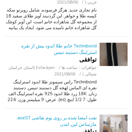
غربی )
2021/08/06
نام تجاری جدید, هرگز فرسوده, شامل روبرتو سکه
کیسه طلا و جواهر. این گردنبند آویز طلای سفید 18
از مجموعه گل شاهزاده خانم است. این آویز کوچک
گل شاهزاده خانم نامیده می شود. ایجاد یک بیانیه
زنانه دوست داشتنی, این آویز ویژگی های یک شبح
گل است که با طناب جز...
Technibond خانم طلا اندود بیش از نقره
استرلینگ دستبند تنیس
توافقی
جواهرات - ساعت ‌ها
Esfarāyen (استان خراسان
شمالی )
2021/08/06
Technibond راس سیمونز طلا اندود استرلینگ
نقره ای الماس لهجه گل دستبند تنیس, دستبند
زنان. 18K زرد طلا اندود 925 نقره استرلینگ.الف.
طول: 7 1/2 اینچ (es). عرض: 9 میلیمتر وزن: 22.6
گرم. هالمارک: 925 " چین "امضا " روپیه". دیدار در
اوفالون, مرکز عدالت مو, ...
نفت امضا شده بر روی بوم نقاشی aoeST.
مارتیناس لین, لندن
توافقی