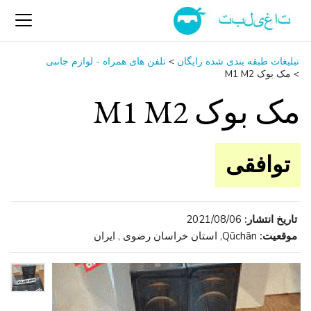
تبلیغات طبقه بندی شده رایگان
>
تلفن ‌های همراه - لوازم جانبی
>
مک بوک M1 M2
مک بوک M1 M2
توافقی
تاریخ انتشار:
2021/08/06
موقعیت:
Qūchān, استان خراسان رضوی , ایران