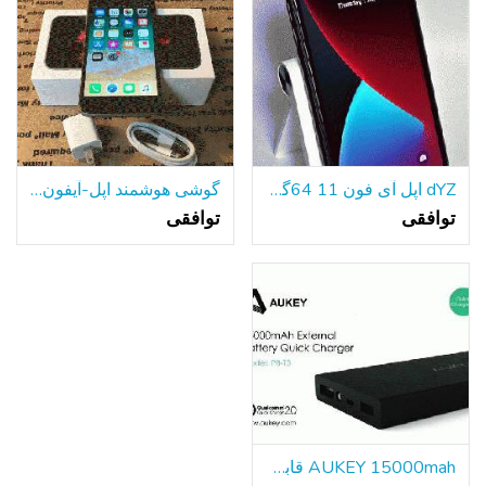
dYZ اپل آی فون 11 64گیگابایت سیاه A2111 تی موبایل/با حداکثر سرعت دویدن گارانتی!
گوشی هوشمند اپل-آیفون 6s-64GB قفل شده است
توافقی
توافقی
AUKEY 15000mah قابل حمل باتری خارجی بانک شارژر سریع