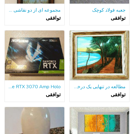
جعبه فولاد کوچک
مجموعه ای از دو نقاشی رنگ و روغن قاب
توافقی
توافقی
مطالعه در تنهایی یک درخت تنها-در میان بسیاری از دریاچه.
ZOTAC GAMING GeForce RTX 3070 Amp Holo - جدید در جعبه
توافقی
توافقی