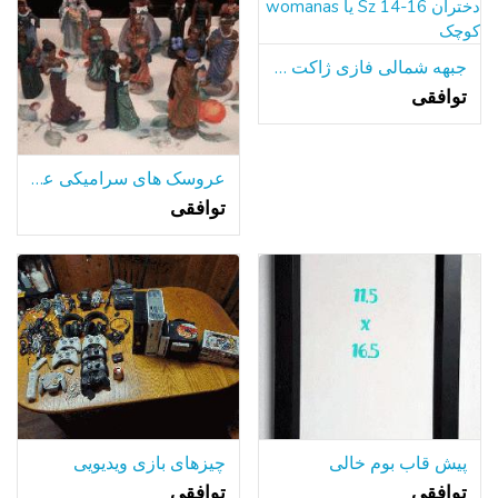
جبهه شمالی فازی ژاکت زیپ دختران Sz 14-16 یا womanas کوچک
توافقی
عروسک های سرامیکی عروسی سیاه
توافقی
پیش قاب بوم خالی
چیزهای بازی ویدیویی
توافقی
توافقی