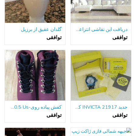
دریافت این نقاشی انتزاعی مدرن رنگارنگ برای خانه خوب خود را!
گلدان عقیق از برزیل
توافقی
توافقی
جدید INVICTA 21917 کوردوبا مردانه دیده بان آبی SS 50mm مورد تاریخ کوارتز
کفش پیاده روی-Fila 10.5 Us
توافقی
توافقی