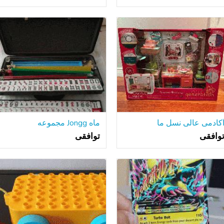
کادمی عالی نسل ما
ماه Jongg مجموعه
وافقی
توافقی