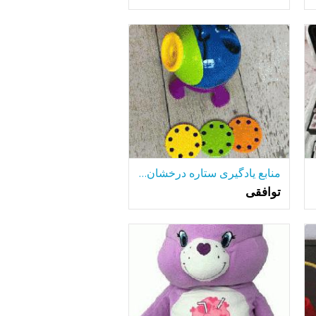
منابع یادگیری ستاره درخشان پروژکتور
توافقی