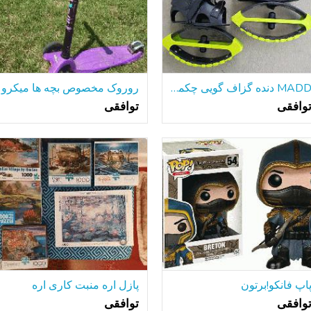
MADD دنده گزاف گویی چکمه با نام تجاری جدید! سنین 5 + Sz 3-6 تمام مقالات / ابزار
روروک مخصوص بچه ها میکرو
وافقی
توافقی
اپ فانکو!برتون
پازل اره منبت کاری اره
وافقی
توافقی