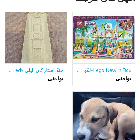
Lego New In Box-لگو دوستان تابستان سرگرم کننده پارک آبی
جنگ ستارگان, لیلی Ledy هزاره فالکون سطح شیب دار قسمت 1979
توافقی
توافقی