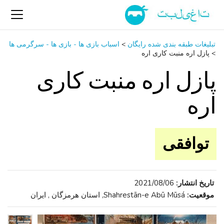
تبلیغات طبقه بندی شده رایگان
>
اسباب‌ بازی ها - بازی ها - سرگرمی ‌ها
>
پازل اره منبت کاری اره
پازل اره منبت کاری
اره
توافقی
تاریخ انتشار:
2021/08/06
موقعیت:
Shahrestān-e Abū Mūsá, استان هرمزگان , ایران