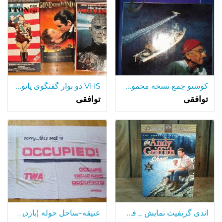
کوستو جمع نسخه مجموعه ای از 6 VHS
VHS دو نوار گفتگوی پاتون Hellraiser های رفته با باد نادر
توافقی
توافقی
اندی گریفیث نمایش _ فصل 1
عتیقه-ساحل حوله (بازدید کنندگان) - فک - - * علاقمندان فیلم*