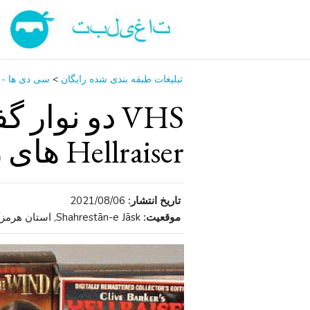
تبلیغات طبقه بندی شده رایگان
>
سی ‌دی ‌ها - 
VHS دو نوار
Hellraiser های رفته با باد نادر
تاریخ انتشار:
2021/08/06
موقعیت:
Shahrestān-e Jāsk, استان هرمزگان , ایران