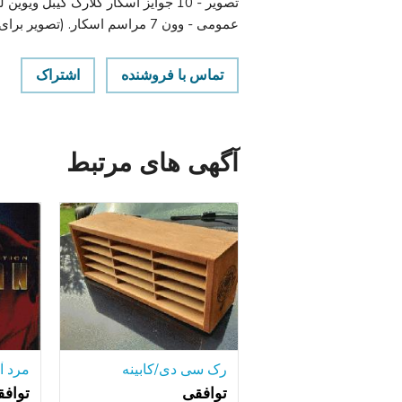
عمومی - وون 7 مراسم اسکار. (تصویر برای اقلام دقیق را ببینید). تشکر و یک روز خوب.
تماس با فروشنده
اشتراک
آگهی های مرتبط
رک سی دی/کابینه
توافقی
تواف