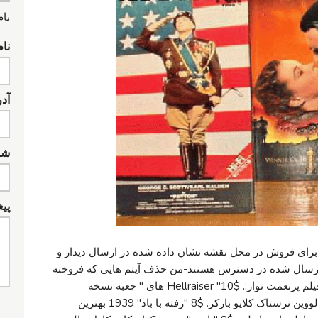
نام
نام
آد
شما
پیغ
 برای فروش در محل نقشه نشان داده شده در ارسال دیدار و
 ارسال شده در دسترس هستند-من حذف آیتم هایی که فروخته
شده اند. در اینجا برای فروش چند VHS دو فیلم پرنعمت نوار:. $10" Hellraiser های " جعبه نسخه
مجموعه ای است (بسیار تمیز-نادر) فرقه هالووین ترسناک کلایو بارکر. $8 "رفته با باد" 1939 بهترین