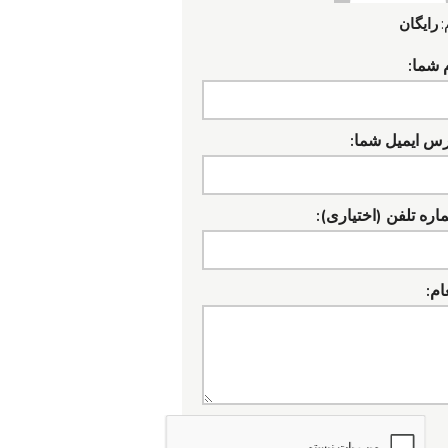
:
رایگان
 شما:
رس ایمیل شما:
ره تلفن (اختیاری):
ام: