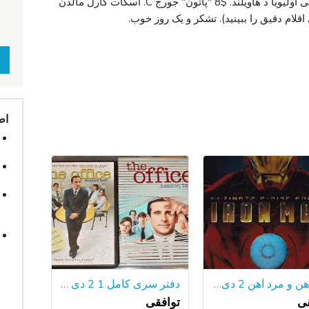
تصویر - 10 جوایز اسکار کلارک گیبل ویوین لی اولیویا د هاویلند. $8 "پاتون" جورج C. اسکات کارل مالدن
اط
مرد آهن و مرد آهن 2 دی وی دی عریض
دفتر سری کامل 1 2 دی وی دی تمیز مانند-نسخه جدید آمریکا
قی
توافقی