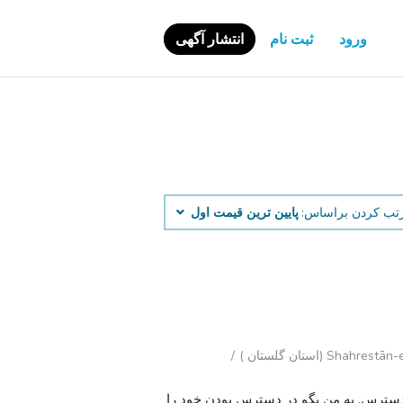
ورود
ثبت نام
انتشار آگهی
تب کردن براساس:
پایین ‌ترین قیمت اول
Sh (استان گلستان )
سب. انتخاب کنید تا تنها. اگر آگهی است, itas در دسترس. به من بگو در دسترس بودن خود را