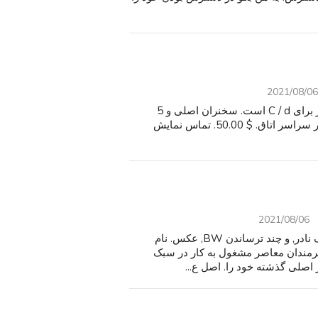
2021/08/06
پاناسونیک دی وی دی سینمای خانگی سیستم صدای فراگیر برای C / d است. سخنران اصلی و 5
بلندگو از راه دور اضافی, برای محل در مکان های مختلف در سراسر اتاق. $ 50.00. تماس نمایش
2021/08/06
8 1/2 "ایکس 11", SC, کتاب فراوان نشان داده شده در رنگ نادر, و چند ترساندن BW, عکس. نام
هنرمندان معاصر مشغول به کار در سبک