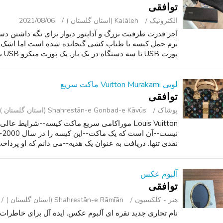
توافقی
الکترونیک
Kalāleh (استان گلستان )
2021/08/06
آجر قدرت ظرفیت بزرگ و آداپتور دیوار برای نگه داشتن دس
پورت USB تا سه دستگاه در یک بار. یک پورت میکرو USB برای شارژ. تا به برخی از...
لویی Vuitton Murakami ماکت سریع
توافقی
پوشاک
Shahrestān-e Gonbad-e Kāvūs (استان گلستان )
Louis Vuitton موراکامی سریع ماکت کیسه--شرایط عا
نقدی تنها. دریافت به عنوان یک هدیه--می دانم که او پرداخت می شو
آلبوم عکس
توافقی
هنر - کلکسیون
Shahrestān-e Rāmīān (استان گلستان )
نام تجاری جدید نقره ای آلبوم عکس. ایده آل برای خاطرات 