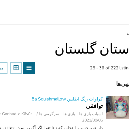
ن
ستان گلستان
25 - 36 of 222 listi
مر
هی‌ها
کراوات رنگ اطلس 8a Squishmallow
توافقی
اسباب‌ بازی ها - بازی ها - سرگرمی ‌ها
ahrestān-e Gonbad-e Kāvūs
2021/08/06
دارای برچ