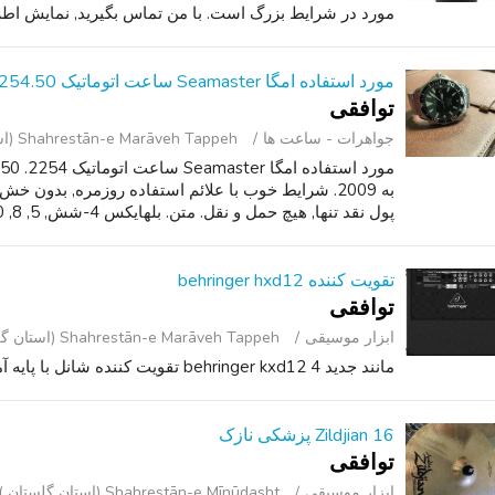
مورد در شرایط بزرگ است. با من تماس بگیرید, نمایش اط
مورد استفاده امگا Seamaster ساعت اتوماتیک 2254.50
توافقی
جواهرات - ساعت ‌ها
Shahrestān-e Marāveh Tappeh (استان گلستان )
پول نقد تنها, هیچ حمل و نقل. متن. بلهایکس 4-شش, 5, 8, 0-883.صفر. الکس
تقویت کننده behringer hxd12
توافقی
ابزار موسیقی
Shahrestān-e Marāveh Tappeh (استان گلستان )
مانند جدید behringer kxd12 4 تقویت کننده شانل با پایه آمپر.
Zildjian 16 پزشکی نازک
توافقی
ابزار موسیقی
Shahrestān-e Mīnūdasht (استان گلستان )