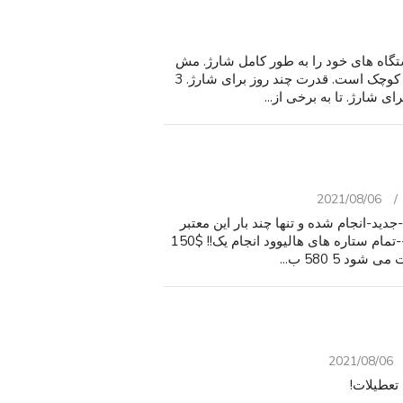
تگاه های خود را به طور کامل شارژ. مش
نرم حمل کیسه با طناب کشی گنجانده شده است اما اشک کوچک است. قدرت چند روز برای شارژ. 3
2021/08/06
لی-جدید-انجام شده و تنها چند بار این معتبر
نیست--آن است که یک ماکت--این کیسه را در سال 2000--تمام ستاره های هالیوود انجام یک!! $150
د 5 580 ب...
2021/08/06
تعطیلات!