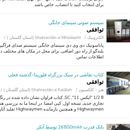
برای انتخاب کنید تا انتصاب, خاص باشد.
سیستم صوتی سینمای خانگی
توافقی
الکترونیک
Shahrestān-e Mīnūdasht (استان گلستان )
اطلاعات تماس.
کتاب-نقاشی در سبک بزرگراه فلوریدا-گذشته فعلی
توافقی
هنر - کلکسیون
Shahrestān-e Kalāleh (استان گلستان )
تجاری جدید, نسخه اول, کپی امضا. در اینجا ما به بررسی 
Highwaymen و همچنین بازمانده Highwaymen تقلید آثار اصلی گذشته خود را. اصل ع...
بانک قدرت 26800mAh توسط آنکر