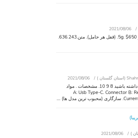
2021/08/06
جعبه باز سامسونگ کهکشان. برابر Z 2 5g. $1250. Z تلنگر 5g. $650. (قفل هر حامل). متن.636.243.
گلستان )
2021/08/06
Usb C نوع C کابل شارژ سریع برای S8 S9 S10 S20 توجه داشته باشید 8 9 10. مشخصات . مواد
A: Usb Type-C. Connector B: Regular Usb
ل ها) ....
2021/08/06