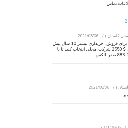
لاعات تماس.
2021/08/06
مورد استفاده امگا Seamaster ساعت اتوماتیک 2254. 50 برای فروش,. خریداری بیشتر 10 سال پیش
به 2009. شرایط خوب با علائم استفاده روزمره, بدون خش. $ 2550 شرکت. محلی انتخاب کنید تا با
2021/08/06
2021/08/06