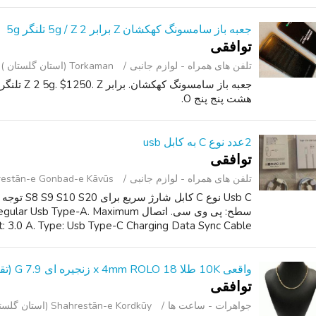
جعبه باز سامسونگ کهکشان Z برابر 2 5g / Z تلنگر 5g
توافقی
تلفن ‌های همراه - لوازم جانبی
Torkaman (استان گلستان )
هشت پنج پنج O.
2عدد نوع C به کابل usb
توافقی
تلفن ‌های همراه - لوازم جانبی
Shahrestān-e Gonbad-e Kāvūs (استان 
سطح: پی وی سی. اتصال  Type-A. Maximum
Current: 3.0 A. Type: Usb Type-C Charging Data Sync Cable. سازگاری (محبوب ترین مد
واقعی 10K طلا 18 x 4mm ROLO زنجیره ای 7.9 G (تقریبا)
توافقی
جواهرات - ساعت ‌ها
Shahrestān-e Kordkūy (استان گلستان )