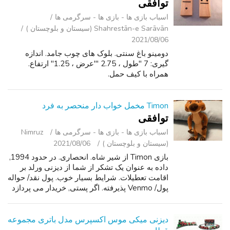
توافقی
اسباب‌ بازی ها - بازی ها - سرگرمی ‌ها
Shahrestān-e Sarāvān (سیستان و بلوچستان )
2021/08/06
دومینو باغ سنتی. بلوک های چوب جامد. اندازه
گیری: 7 "طول ، 2.75 "'عرض ، 1.25" ارتفاع.
همراه با کیف حمل.
Timon مخمل خواب دار منحصر به فرد
توافقی
اسباب‌ بازی ها - بازی ها - سرگرمی ‌ها
Nimruz
(سیستان و بلوچستان )
2021/08/06
بازی Timon از شیر شاه. انحصاری. در حدود 1994,
داده به عنوان یک تشکر از شما از دیزنی ورلد بر
اقامت تعطیلات. شرایط بسیار خوب. پول نقد/ حواله
پول/ Venmo پذیرفته. اگر پستی, خریدار می پردازد
هزینه پستی.
دیزنی میکی موس اکسپرس مدل باتری مجموعه