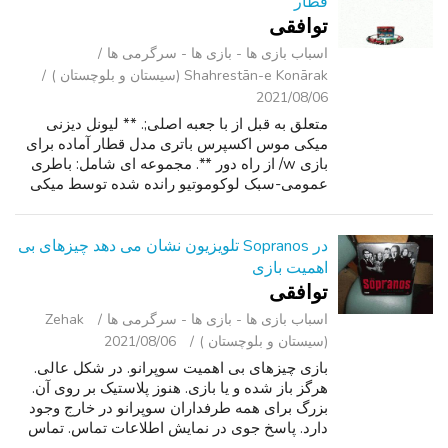
قطار
توافقی
اسباب‌ بازی ها - بازی ها - سرگرمی ‌ها
Shahrestān-e Konārak (سیستان و بلوچستان )
2021/08/06
متعلق به قبل از با جعبه اصلی;. ** لیونل دیزنی
میکی موس اکسپرس باتری مدل قطار آماده برای
بازی w/ از راه دور **. مجموعه ای شامل: باطری
عمومی-سبک لوکوموتیو رانده شده توسط میکی
در حال حاضر پر مناقصه با اردک دونالد واگن در
مرکز گنبد از بالا, 24 خمیده و 8 ...
در Sopranos تلویزیون نشان می دهد چیزهای بی
اهمیت بازی
توافقی
اسباب‌ بازی ها - بازی ها - سرگرمی ‌ها
Zehak
(سیستان و بلوچستان )
2021/08/06
بازی چیزهای بی اهمیت سوپرانو. در شکل عالی.
هرگز باز شده و یا بازی. هنوز پلاستیک بر روی آن.
بزرگ برای همه طرفداران سوپرانو در خارج وجود
دارد. پاسخ جوی در نمایش اطلاعات تماس. تماس