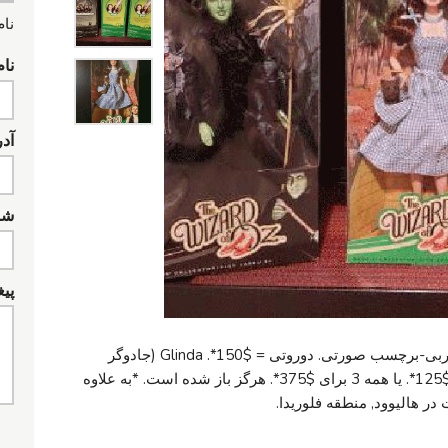
نام
نام
آد
شما
پیغ
جادوگر شهر از 75 سالگرد عروسک" جمع باربی-برچسب صورتی. دوروتی = $150*. Glinda (جادوگر
خوب) = $125*. جادوگر ماهواره از غرب = $125*. یا همه 3 برای $375*. هرگز باز شده است. *به علاوه
در هالیوود, منطقه فلوریدا.