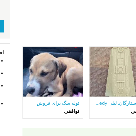
اط
جنگ ستارگان, لیلی Ledy هزاره فالکون سطح شیب دار قسمت 1979
توله سگ برای فروش
قی
توافقی