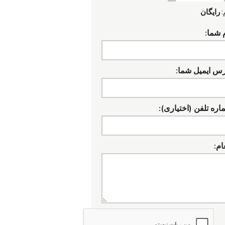
:
رایگان
 شما:
رس ایمیل شما:
ره تلفن (اختیاری):
ام: