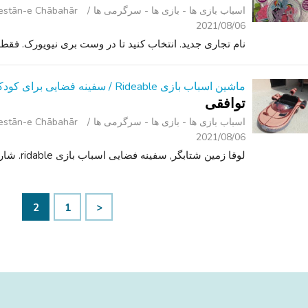
اسباب‌ بازی ها - بازی ها - سرگرمی ‌ها
Shahrestān-e Chābahār (سیستان و
2021/08/06
نام تجاری جدید. انتخاب کنید تا در وست بری نیویورک. فقط 
ماشین اسباب بازی Rideable / سفینه فضایی برای کودکان و نوجوانان
توافقی
اسباب‌ بازی ها - بازی ها - سرگرمی ‌ها
Shahrestān-e Chābahār (سیستان و
2021/08/06
لوقا زمین شتابگر, سفینه فضایی اسباب بازی ridable. شارژر شامل نمی شود, انتخاب کنید تا تنها.
2
1
<