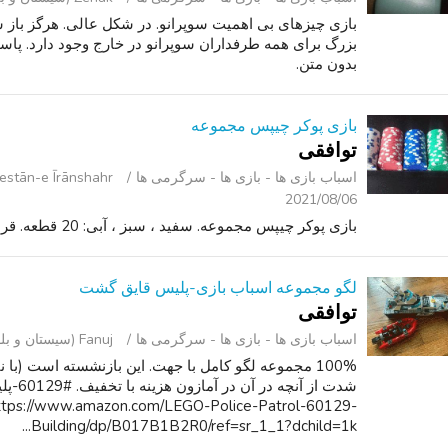
بازی چیزهای بی اهمیت سوپرانو. در شکل عالی. هرگز باز شده
بزرگ برای همه طرفداران سوپرانو در خارج وجود دارد. پ
بدون متن.
بازی پوکر چیپس مجموعه
توافقی
اسباب‌ بازی ها - بازی ها - سرگرمی ‌ها
Shahrestān-e Īrānshahr (سیستان و
2021/08/06
بازی پوکر چیپس مجموعه. سفید ، سبز ، آبی: 20 قطعه. قرمز, سیاه: 19 قطعات.
لگو مجموعه اسباب بازی-پلیس قایق گشت
توافقی
اسباب‌ بازی ها - بازی ها - سرگرمی ‌ها
Fanuj (سیستان و بلوچستان )
100% مجموعه لگو کامل با جهت. این بازنشسته است (با 
ttps://www.amazon.com/LEGO-Police-Patrol-60129-
Building/dp/B017B1B2R0/ref=sr_1_1?dchild=1k...