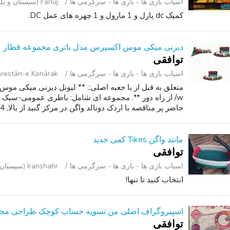
اسباب‌ بازی ها - بازی ها - سرگرمی ‌ها
Fanuj (سیستان و بلوچستان )
کمیک dc پازل و 1 مارول و 1 چهره های عمل DC.
دیزنی میکی موس اکسپرس مدل باتری مجموعه قطار
توافقی
اسباب‌ بازی ها - بازی ها - سرگرمی ‌ها
Shahrestān-e Konārak (سیستان و بل
متعلق به قبل از با جعبه اصلی;. ** لیونل دیزنی میکی مو
w/ از راه دور **. مجموعه ای شامل: باطری عمومی-سبک 
حاضر پر مناقصه با اردک دونالد واگن در مرکز گنبد از بالا, 24 خمیده و 8 ...
مانند واگن Tikes کمی جدید
توافقی
اسباب‌ بازی ها - بازی ها - سرگرمی ‌ها
Iranshahr (سیستان و بلوچستان )
انتخاب کنید تا تنها!
اسپیروگراف اصلی من تسویه حساب کوچک طراحی مجموعه
توافقی