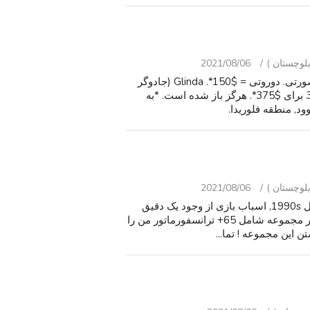
2021/08/06
جادوگر شهر از 75 سالگرد عروسک" جمع باربی-برچسب صورتی. دوروتی = $150*. Glinda (جادوگر
خوب) = $125*. جادوگر ماهواره از غرب = $125*. یا همه 3 برای $375*. هرگز باز شده است. *به
ود, منطقه فلوریدا.
2021/08/06
مجموعه عظیمی با نام تجاری جدید مهر و موم شده در اوایل 1990s, اسباب بازی از وجود یک دقیق
تعداد 325 قطعه مجزا + بزرگ, قدیمی, مدرن ترانسفورماتور مجموعه شامل 65+ ترانسفورماتور من را
 این مجموعه ! تما...