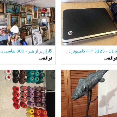
HP 3125 - 11.6-کامپیوتر لپ تاپ-ویندوز 7
گاراژ پر از هنر - 300 نقاش
وافقی
توافقی