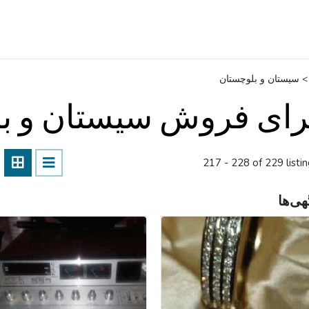
>
سیستان و بلوچستان
رای فروش سیستان و ب
217 - 228 of 229 listi
هی‌ها