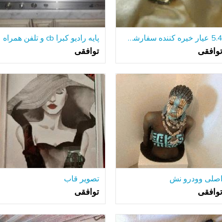
5.4 عیار خیره کننده سفارشی النگو
پایه رادیو کبرا cb و تلفن همراه
وافقی
توافقی
صلی وودرو نش
تصویر قاب
وافقی
توافقی