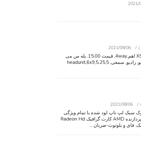
2021/
2021/08/06
5.25 سونی xplod, مدل# XS-R1345, 220watts,35RMS,4 اهم,4way, قیمت 15.00. بله من می
توانم نشان می دهد آنها کار. بلندگو, بلندگوهای خودرو,استریو, رادیو, سمعی, headunit,6x9,5.25,5
2021/08/06
بوک/نوت بوک سبک لپ تاپ لود شده با تمام ویژگی
های شما نیاز دارید! HP 3125 - 11.6" - کامپیوتر لپ تاپ. پردازنده AMD کارت گرافیک Radeon Hd