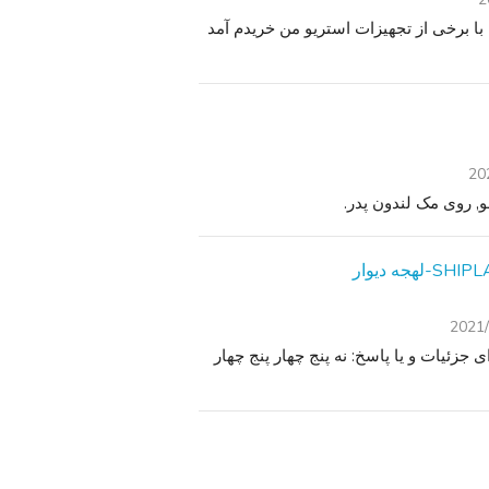
کبرا 132 xlr uniden رئيس جمهور کبرا 2000 gtl کبرا 139 با برخی از تجهیزات استریو من خریدم آمد
20
2021/
اعات تماس برای جزئیات و یا پاسخ: نه پنج چهار پنج چهار