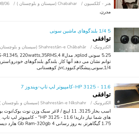
هنر - کلکسیون
Chabahar (سیستان و بلوچستان )
08/06
مدرن.
5 1/4 بلندگوهای ماشین سونی
توافقی
الکترونیک
Shahrestān-e Chābahār (سیستان و بلوچستان )
1/4,سونی,پیشگام,کنوود,jvc, کوهستانی.
HP 3125 - 11.6-کامپیوتر لپ تاپ-ویندوز 7
توافقی
الکترونیک
Shahrestān-e Nīkshahr (سیستان و بلوچستان )
اسب بخار 3125. 11 اینچ / لاغر سبک وزن نوت 
1.75 گیگاهرتز. به روز رسانی 4 Gb Ram-320gb هارد دیسک. فای و بلوتوث-ضربان ...