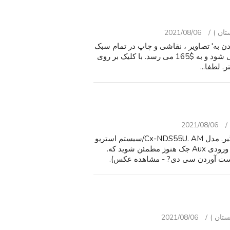
2021/08/06
بیدن به' تصاویر ، نقاشی و چاپ در تمام سبک
ها و دوره های زمانی. قیمت ها در حدود start 40 شروع می شود و به $165 می رسد. با کلیک بر روی
 لطفا...
2021/08/06
Aiwa سیستم استریو جمع و جور w/ بلندگوهای صدای فراگیر. مدل Cx-NDS55U. AM/سیستم استریو
FM کار می کند و برای تلفن های موبایل بزرگ. در کاست یا ورودی Aux جک هنوز مطمئن شوید که.
ست آوردن سی دی? - مشاهده عکس).
2021/08/06