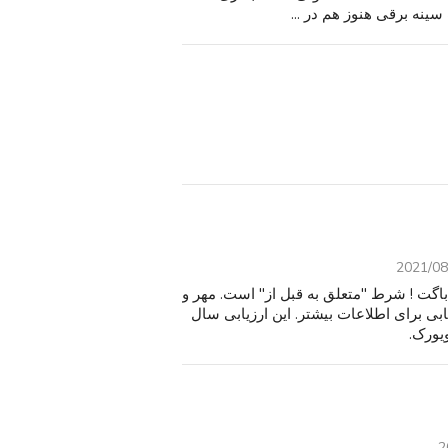
2021/08
سفارشی یکی از النگو نوع W 54 الماس, باگت ! شرط "متعلق به قبل از" است. مهر و
 برای اطلاعات بیشتر. این ارزیابی سال
2