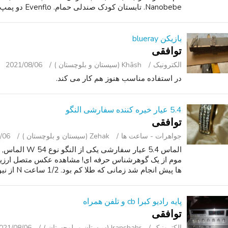
Nanobebe. تابستان کودک صندلی حمام. Evenflo دو پمپ سینه برقی هنوز هم در ...
بازیکن blueray
توافقی
الکترونیک
Khāsh (سیستان و بلوچستان )
2021/08/06
در استفاده مناسب هنوز هم کار می کند.
5.4 عیار خیره کننده سفارشی النگو
توافقی
جواهرات - ساعت ‌ها
Zehak (سیستان و بلوچستان )
/06
الماس 5.4 عیار 
موم از یک گوهرشناس حرفه ای! مشاهده عکس متصل ارزیابی
ها پیش انجام شد زمانی که طلا کم بود. 1/2 ساعت N از نیویورک.
پایه رادیو کبرا cb و تلفن همراه
توافقی
الکترونیک
Iranshahr (سیستان و بلوچستان )
021/08/06