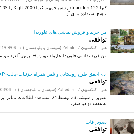
و هیچ استفاده برای آن.
من خرید و فروش نقاشی های فلوریدا
توافقی
هنر - کلکسیون
Zehak (سیستان و بلوچستان )
21/08/06
من خرید نقاشی فلوریدا. هارولد نیوتن, H نیوتن, آلفرد مو, مو, روی مک لندون پدر.
ادم احمق طرح روستایی و تلفن همراه جزئیات-پالت-SHIPLAP-لهجه دیوار
توافقی
هنر - کلکسیون
Zahedan (سیستان و بلوچستان )
08/06
تصویر از شیشه. 23 توسط 24. مشاهده اطل
نه هفت دو دو صفر.
تصویر قاب
توافقی