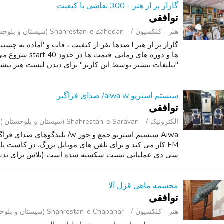
گاراژ پر از هنر - 300 نقاشی با کیفیت
توافقی
هنر - کلکسیون
Shahrestān-e Zāhedān (سیستان و بلوچستان )
گاراژ پر از هنر ! صدها نفر از کیفیت ، قاب و 'آماده به چس
"تبلیغات بیشتر توسط این کاربر" برای دیدن لیست هنر بیشتر.
سیستم استریو aiwa w/ صدای فراگیر
توافقی
الکترونیک
Shahrestān-e Sarāvān (سیستان و بلوچستان )
سی دی عملیاتی نیست شکسته شده است (تلاش برای بد
مجسمه ماهی قزل آلا
توافقی
هنر - کلکسیون
Shahrestān-e Chābahār (سیستان و بلوچستان )