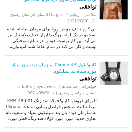
توافقی
سلامتی - زیبایی
Dargaz (استان خراسان رضوی
2021/08/06
)
این کرم حذف مو در اروپا برای مردان ساخته شده
است و در یک لوله بزرگ با ابزار حذف پلاستیک نیز
می آید. این کار پوست خود را در تمام سوختگی
نیست و کار می کند در تمام نقاط شما امیدواریم
که قادر به استفاده از این کرم شگفت انگیز است.
بله ، ما در مورد مکان ها...
کایبو! غول 48 Chrono سازمان دیده بان سیاه
مورد سیاه بند سیلیکون
توافقی
جواهرات - ساعت ‌ها
Torbat-e Ḩeydarīyeh
(استان خراسان رضوی )
2021/08/06
تا برای فروش. کایبو! فولاد ضد زنگ KPB-48-001
مردانه الت سنجش فواصل زمانی ساعت. Chrono
به سازمان دیده بان بند سیلیکون سیاه و سفید. نام
تجاری جدید. مورد مورد فولاد ضد زنگ. قطر مورد:
48mm عمق مورد 17mm. CROWN آسان فشار
پایین تاج. شیشه ای یاقوت کبود پوشش...