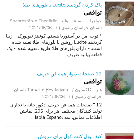
پاک کردن گردنبند Lucite با بلورهای طلا
توافقی
جواهرات - ساعت ‌ها
Shahrestān-e Chenārān
(استان خراسان رضوی )
2021/08/06
* توجه: من در آستوریا هستم, کوئینز نیویورک. - زیبا
گردنبند Lucite روشن با بلورهای طلا تعبیه شده
است. - دارای بلورهای طلا ظریف تعبیه شده. - یک
قطعه بیانیه ظریف.
12 صفحات دیوار همه فن حریف
توافقی
هنر - کلکسیون
Torbat-e Ḩeydarīyeh (استان
خراسان رضوی )
2021/08/06
12 " صفحات همه فن حریف. دکور خانه یا تجاری.
تولید کنندگان مختلف. هر برای $20. نمایش
اطلاعات تماس. سه Habla Espanol.
کیف پول کنت کول برای فروش