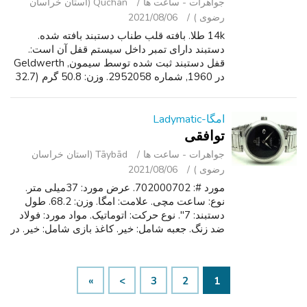
جواهرات - ساعت ‌ها
Qūchān (استان خراسان
رضوی )
2021/08/06
14k طلا. بافته قلب طناب دستبند بافته شده.
دستبند دارای تمبر داخل سیستم قفل آن است:.
قفل دستبند ثبت شده توسط سیمون, Geldwerth
در 1960, شماره 2952058. وزن: 50.8 گرم (32.7
DWT). طول: 180 میلی متر (بدون قفل ، از پایان
تا پایان). ارتفاع (عمق): 4 mm. شرط:....
امگا-Ladymatic
توافقی
جواهرات - ساعت ‌ها
Tāybād (استان خراسان
رضوی )
2021/08/06
مورد #: 702000702. عرض مورد: 37میلی متر.
نوع: ساعت مچی. علامت: امگا. وزن: 68.2. طول
دستبند: 7". نوع حرکت: اتوماتیک. مواد مورد: فولاد
ضد زنگ. جعبه شامل: خیر. کاغذ بازی شامل: خیر. در
حال اجرا: بله. شماره گیری رنگ: سیاه. مواد باند:
فولاد ضد زنگ. محل: دی...
»
>
3
2
1