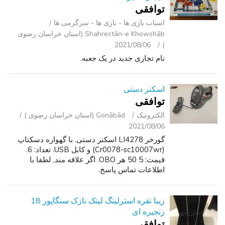
توافقی
اسباب‌ بازی ها - بازی ها - سرگرمی ‌ها
Shahrestān-e Khowshāb (استان خراسان رضوی
2021/08/06
)
نام تجاری جدید در یک جعبه.
اسکنر دستی
توافقی
الکترونیک
Gonābād (استان خراسان رضوی )
2021/08/06
گورخر LI4278 اسکنر دستی. با گهواره دسکتاپ
(Cr0078-sc10007wr) و کابل USB. تعداد: 6.
قیمت: 5 50 هر OBO. اگر علاقه مند, لطفا با
اطلاعات تماس پاسخ.
زیبا نقره استرلینگ لینک نازک سنگاپور 18
زنجیره ای
توافقی