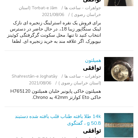
جواهرات - ساعت ‌ها
Torbat-e Jām (استان
خراسان رضوی )
2021/08/06
برای فروش یک نقره استرلینگ زنجیره ای نازک
لینک سنگاپور زیبا 18،. در حال حاضر در دسترس
انتخاب کنید تا تنها. محل سکونت گرگرفتگی کوئینز
نیویورک. اگر علاقه مند به خرید زنجیره ای. لطفا
دایان با استفاده از Cl رله پاسخ جدی تنها تماس
بگیرید. ممنون
همیلتون
توافقی
جواهرات - ساعت ‌ها
Shahrestān-e Joghatāy
(استان خراسان رضوی )
2021/08/06
همیلتون خاکی پایونیر خلبان همیلتون H765120
خاکی Eto کوارتز 42mm به Chrono.
14k طلا بافته طناب قلب بافته شده دستبند
50.8 g ، گفتگوی
توافقی