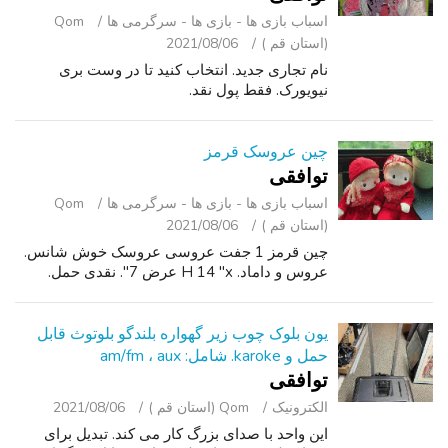
اسباب‌ بازی ها - بازی ها - سرگرمی ‌ها
Qom
(استان قم )
2021/08/06
نام تجاری جدید. انتخاب کنید تا در وست بری
نیویورک. فقط پول نقد.
چین عروسک قرمز
توافقی
اسباب‌ بازی ها - بازی ها - سرگرمی ‌ها
Qom
(استان قم )
2021/08/06
چین قرمز 1 جفت عروسی عروسک خوش شانس.
عروس و داماد. H 14 "x عرض 7". نقدی حمل.
یون بلوک چوب زیر گهواره بلندگو بلوتوث قابل
حمل و karoke. شامل: am/fm ، aux
توافقی
الکترونیک
Qom (استان قم )
2021/08/06
این واحد با صدای بزرگ کار می کند. تبدیل برای