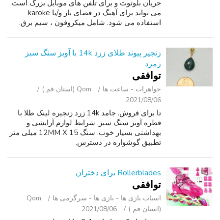
جریان بلوتوث و برای تلفن های موبایل بزرگ است.
می تواند برای آهنگ در فضای باز و/یا karoke
استفاده می شود. شامل میکروفون ، سیم برق.
زنجیر پیوند طلای زرد 14k با آویز سنگ سبز
زمرد
توافقی
جواهرات - ساعت ‌ها
Qom (استان قم )
2021/08/06
تا برای فروش. جامد 14k زرد زنجیره لینک طلا با
قطره آویز سنگ سبز. شرایط لوازم آرایشی و
بهداشتی بسیار خوب. سنگ 12MM X 15 میلی متر
تطبیق گوشواره در دسترس.
Rollerblades برای دختران
توافقی
اسباب‌ بازی ها - بازی ها - سرگرمی ‌ها
Qom
(استان قم )
2021/08/06