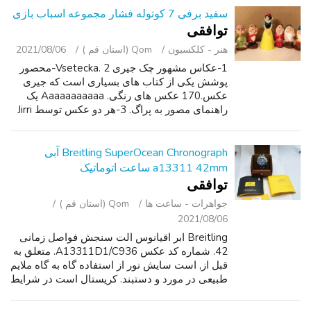
سفید برفی 7 کوتوله فشار مجموعه اسباب بازی
توافقی
هنر - کلکسیون
Qom (استان قم )
2021/08/06
1-عکاس مشهور چک جیری Vsetecka. 2-محصور
پوشش یکی از کتاب های بسیاری است که جیری
عکس.170 عکس های رنگی. Aaaaaaaaaaa یک
راهنمای مصور به پراگ. 3-هر دو عکس توسط Jirri
Vsetecka امضا شده است. 4-اندازه برای
bothAphotos 20a x 20a. 5 به دست آورد
مستقیم از JV زم...
Breitling SuperOcean Chronograph آبی
a13311 42mm ساعت اتوماتیک
توافقی
جواهرات - ساعت ‌ها
Qom (استان قم )
2021/08/06
Breitling ابر اقیانوس الت سنجش فواصل زمانی
42. شماره کد عکس A13311D1/C936. متعلق به
قبل از, است سایش نور از استفاده گاه به گاه ملایم
طبیعی در مورد و دستبند. کریستال است در شرایط
ایده آل پوشش ضد تابش خیره کننده است سایش
بسیار سبک. جعبه اصلی و مقالات. ...