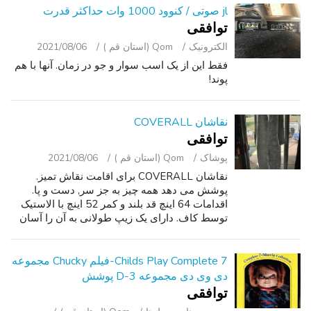
jl صوتی / کنوود 1000 وات حداکثر قدرت
توافقی
الکترونیک
Qom (استان قم )
2021/08/06
فقط این از یک اسب سوار و جو در زمان. آنها با هم
پوند!
نقاشان COVERALL
توافقی
پوشاک
Qom (استان قم )
2021/08/06
نقاشان COVERALL برای اقامت نقاش تمیز.
پوشش می دهد همه چیز به جز سر, دست و پا.
اقدامات 64 اینچ قد بلند و کمر 52 اینچ با الاستیک
توسط کاف. دارای یک زیپ طولانی به آن را آسان
در داخل و خارج. کلمات کلیدی: نقاش ، کارگر ،
Mancave ، کار گاراژ ، Workwoman.
Childs Play Complete 7-فیلم Chucky مجموعه
دی وی دی مجموعه 3-D پوشش
توافقی