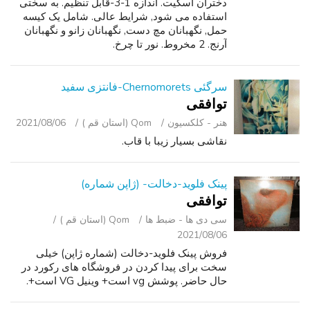
دختران اسکیت. اندازه 1-3-قابل تنظیم. به سختی
استفاده می شود, شرایط عالی. شامل یک کیسه
حمل, نگهبانان مچ دست, نگهبانان زانو و نگهبانان
آرنج. 2 مخروط. نور تا چرخ.
سرگئی Chernomorets-فانتزی سفید
توافقی
هنر - کلکسیون
Qom (استان قم )
2021/08/06
نقاشی بسیار زیبا با قاب.
پینک فلوید-دخالت- (ژاپن شماره)
توافقی
سی ‌دی ‌ها - ضبط‌ ها
Qom (استان قم )
2021/08/06
فروش پینک فلوید-دخالت (شماره ژاپن) خیلی
سخت برای پیدا کردن در فروشگاه های رکورد در
حال حاضر. پوشش vg است+ وینیل VG است+.