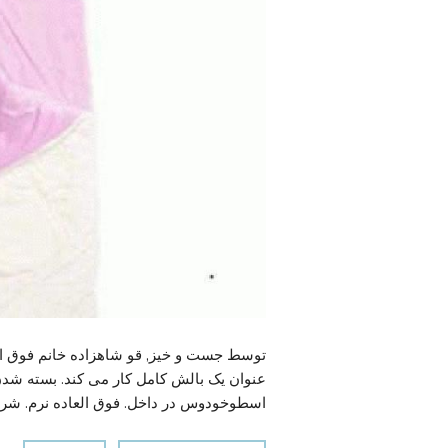
توسط جست و خیز, قو شاهزاده خانم فوق ال
اسطوخودوس در داخل. فوق العاده نرم. شرایط عالی.