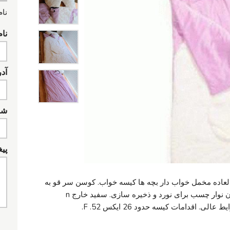
نام
نام
آد
شما
پیغ
عاده مخمل خواب دار بچه ها کیسه خواب. کوسن سر قو به
عنوان یک بالش کامل کار می کند. بسته شدن نوار چسب برای نورد و ذخیره سازی. سفید خارج n
 اقدامات کیسه حدود 26 ایکس 52. F.