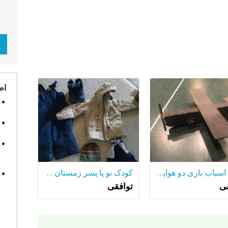
اط
چوب اسباب بازی دو هواپیما، قایق بادبانی ، کشتی و سفینه فضایی
کودک نو پا پسر زمستان دنده
قی
توافقی