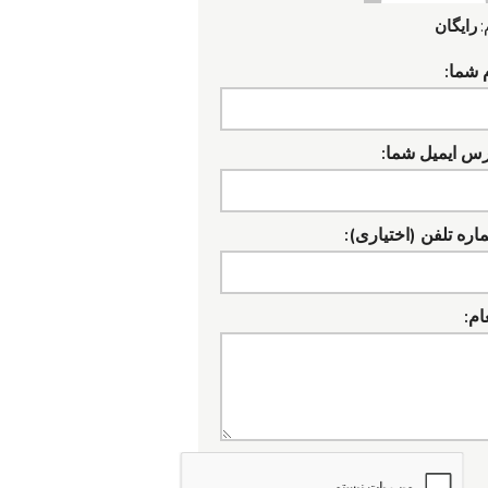
:
رایگان
 شما:
رس ایمیل شما:
ره تلفن (اختیاری):
ام: