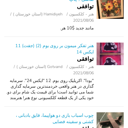
توافقی
هنر - کلکسیون
Hamidiyeh (استان خوزستان )
2021/08/06
مانند جدید $10 هر.
هنر تفکر میمون بر روی بوم (2) (جفت) 11
ایکس 14
توافقی
هنر - کلکسیون
Gotvand (استان خوزستان )
2021/08/06
"بودا". اکریلیک روی بوم. 12 "ایکس 24". سرمایه
گذاری در هنر واقعی خردمندترین سرمایه گذاری
شما می توانید است! برای قیمت یک شام برای دو,
خود یکی از یک قطعه کلکسیونی نوع هنر! هنرمند
مشهور. نشان داده شده در گالری. به خوبی شناخته
شده. مشاهده امضا. هنر بیشت...
چوب اسباب بازی دو هواپیما، قایق بادبانی ،
کشتی و سفینه فضایی