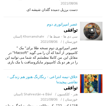
2021/08/06
دست برزیل دمیده گلدان شیشه ای.
عصر امپراتوری دوم
توافقی
سی ‌دی ‌ها - ضبط‌ ها
Khorramshahr (استان
خوزستان )
2021/08/06
عصر امپراتوری دوم نسخه طلا برای" مک "
کامپیوتر. از آنجا که آن را می گوید "Macsoft" در
مقابل این, من کاملا مطمئنم که شما می توانید این
را در هر دو یک کامپیوتر مایکروسافت یا مک بازی
هستم. اگر شما این آگهی را ببینید, بازی هنوز هم در
دسترس. اگر شما اتفاق...
خلاق-نیمه انتزاعی - رنگارنگ هنوز هم زندگی -
نقاشی پیچیده!
توافقی
هنر - کلکسیون
Shahrestān-e Bāvī (استان
خوزستان )
2021/08/06
18" ایکس 22", یک مطالعه مربوطه به اهنگ صدا در