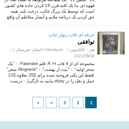
قهوه ای. ما یک کلبه قرن 19 کردن جاده های کشور,
است که توسط یک بزرگ غالب, درخت بلند. همه
حق کردن یک دریاچه ملایم و آبشار متلاطم آن واقع
شده است. در فاصله ، آسمان آبی زرد به نظر می
رسد ما را به سمت آن هدایت...
حرفه ای قاب رنوار چاپ
توافقی
هنر - کلکسیون
Hamidiyeh (استان خوزستان )
2021/08/06
مجموعه ای از 4 قاب R. H. قلم Palenske:. - "یک
سحر اولیه". - "بیت از بهشت". - "Ringneck سحر"
(فقط این یکی فروخته شده برای $25 بعلاوه $10
حمل و نقل را در ebay بیابید به تازگی). - درست
روي دماغ"". همه برای $35. رینهولد H. یا R. H.
Palenske در شیکاگو متو...
»
>
3
2
1