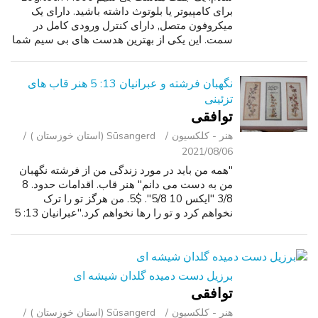
برای کامپیوتر یا بلوتوث داشته باشید. دارای یک
میکروفون متصل, دارای کنترل ورودی کامل در
سمت. این یکی از بهترین هدست های بی سیم شما
می توانید برای بررسی قیمت واقعا بالا است. دارای
یک باتری قابل شارژ, می توانید بلو...
نگهبان فرشته و عبرانیان 13: 5 هنر قاب های
تزئینی
توافقی
هنر - کلکسیون
Sūsangerd (استان خوزستان )
2021/08/06
"همه من باید در مورد زندگی من از فرشته نگهبان
من به دست می دانم" هنر قاب. اقدامات حدود. 8
3/8 "ایکس 10 5/8". $5. من هرگز تو را ترک
نخواهم کرد و تو را رها نخواهم کرد."عبرانیان 13: 5
با گل هنر قاب. اقدامات حدود. 14 1/4 "ایکس 10
3/4". $10. هر دو حرفه ای...
برزیل دست دمیده گلدان شیشه ای
توافقی
هنر - کلکسیون
Sūsangerd (استان خوزستان )