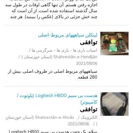
اجازه رفتن هستم. آن تنها گاهی اوقات در طول سه
سال گذشته استفاده شده است. از آن است که
چند خش جزئی در بالای (عکس را ببینید). هر چند
خش تقریبا به عنوان قابل توجه در فرد نیست. این
شامل ماژول های بی سیم اجازه می...
لینکلن سیاهههای مربوط-اصلی
توافقی
اسباب‌ بازی ها - بازی ها - سرگرمی ‌ها
Shahrestān-e Hendījān (استان خوزستان )
2021/08/06
سیاهههای مربوط اصلی در ظروف اصلی. بیش از
280 قطعه.
هدست بی سیم Logitech H800 (بلوتوث /
کامپیوتر)
توافقی
الکترونیک
Shahrestān-e Ahvāz (استان خوزستان
2021/08/06
)
سلام. یک جفت هدست بی سیم Logitech H800