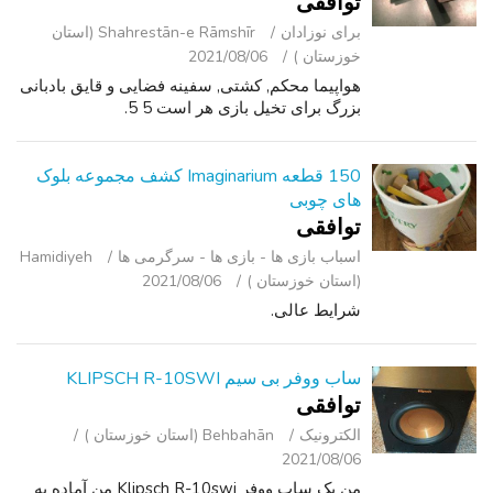
توافقی
برای نوزادان
Shahrestān-e Rāmshīr (استان
خوزستان )
2021/08/06
هواپیما محکم, کشتی, سفینه فضایی و قایق بادبانی
بزرگ برای تخیل بازی هر است 5 5.
150 قطعه Imaginarium کشف مجموعه بلوک
های چوبی
توافقی
اسباب‌ بازی ها - بازی ها - سرگرمی ‌ها
Hamidiyeh
(استان خوزستان )
2021/08/06
شرایط عالی.
ساب ووفر بی سیم KLIPSCH R-10SWI
توافقی
الکترونیک
Behbahān (استان خوزستان )
2021/08/06
من یک ساب ووفر Klipsch R-10swi من آماده به