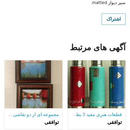
سپر دیوار matted.
اشتراک
آگهی های مرتبط
قطعات هنری مفید 3 بطری های آلومینیومی جلا
مجموعه ای از دو نقاشی رنگ و روغن قاب
توافقی
توافقی