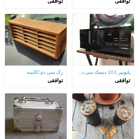
توافقی
توافقی
پایونیر 101 دیسک سی دی پلیر PD-F908
رک سی دی/کابینه
توافقی
توافقی