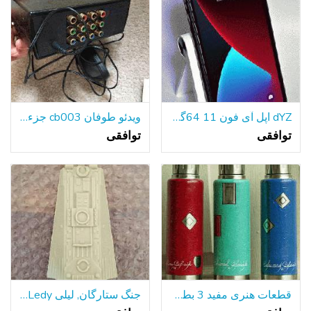
dYZ اپل آی فون 11 64گیگابایت سیاه A2111 تی موبایل/با حداکثر سرعت دویدن گارانتی!
ویدئو طوفان cb003 جزء ویدئو توزیع آمپر
توافقی
توافقی
قطعات هنری مفید 3 بطری های آلومینیومی جلا
جنگ ستارگان, لیلی Ledy هزاره فالکون سطح شیب دار قسمت 1979