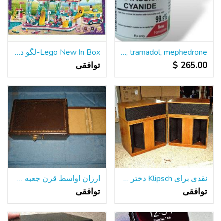
Buy cyanide, nembutal, xanax, valium, oxytocin, viagra, tramadol, mephedrone
Lego New In Box-لگو دوستان تابستان سرگرم کننده پارک آبی
265.00 $
توافقی
نقدی برای Klipsch دختر خوشگل خود را و یا لا اسکالا
ارزان اواسط قرن جعبه طلا و جواهر
توافقی
توافقی