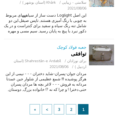
سلامتی - زیبایی
Khārk (استان بوشهر )
2021/08/06
این اصل Loglight دست ساز از سیاهههای مربوط
به چوبی با رنگ آمیزی هستند, تاپس صیقل.این دو
شامل تنه رنگ سیاه و سفید برای کنتراست و در یک
دکور نبرد با پیچ به پایان رسید, سیم مسی و مهره
های چوبی.همه چراغ ها با فیبر نوری فتیله آمده
(شما هرگز به جای) و دارن...
جعبه فولاد کوچک
توافقی
برای نوزادان
Shahrestān-e Ardabīl (استان
اردبیل )
2021/08/06
مردان جوان-پسران-شاید دختران - - - نیمی از این
هرگز پوشیده !!! شمع عظیمی از شلوار جین عمدتا
مردانه به فروش - - - لاغر بچه ها مردان پسران
حتی.دخترا ! و چرا که نه ?! خانواده بزرگ, دوستان,
گروه, فروشگاه رساله ?! 13 سیاه 9 شلوار جین
سفید تنها-برخی از شلو...
»
>
3
2
1