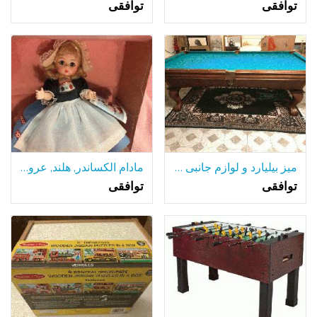
توافقی
توافقی
میز بیلیارد و لوازم جانبی برای فروش
مادام الکساندر, هلند, عروسک #591, حدود 7-8 با جعبه
توافقی
توافقی