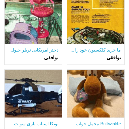
ما خرید کلکسیون خود را و یا فروش برای شما
دختر آمریکایی تریلر حیوان خانگی و Og صندلی سالن زیبایی
توافقی
توافقی
Bullwinkle مخمل خواب دار تعطیلات عروسک
تونکا اسباب بازی سوات 401 هلیکوپتر هلی کوپتر نظامی 18.5 A Hasbro