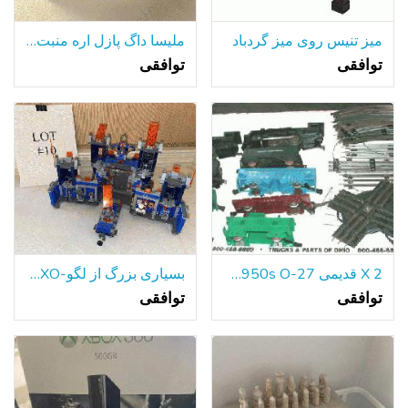
میز تنیس روی میز گردباد
ملیسا داگ پازل اره منبت کاری اره مویی چوبی در یک جعبه وسایل نقلیه 4 مجموعه-دوازده
توافقی
توافقی
2 X قدیمی 1950s O-27 سنج بخار برق قطار مجموعه w / پیگیری قدرت
بسیاری بزرگ از لگو-NEXO شوالیه FORTREX بیشتر! بسیاری #10
توافقی
توافقی