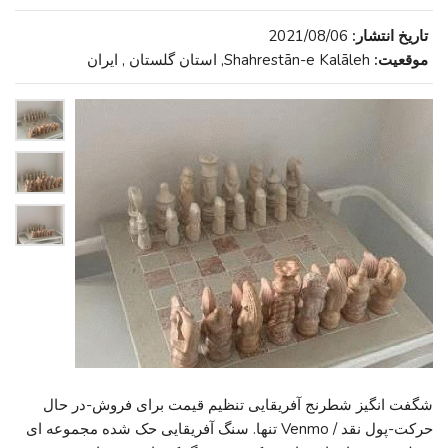
تاریخ انتشار:
2021/08/06
موقعیت:
Shahrestān-e Kalāleh, استان گلستان , ایران
شگفت انگیز شطرنج آفریقایی تنظیم قیمت برای فروش-در حال
حرکت-پول نقد / Venmo تنها. سنگ آفریقایی حک شده مجموعه ای