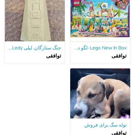
Lego New In Box-لگو دوستان تابستان سرگرم کننده پارک آبی
جنگ ستارگان, لیلی Ledy هزاره فالکون سطح شیب دار قسمت 1979
توافقی
توافقی
توله سگ برای فروش
توافقی