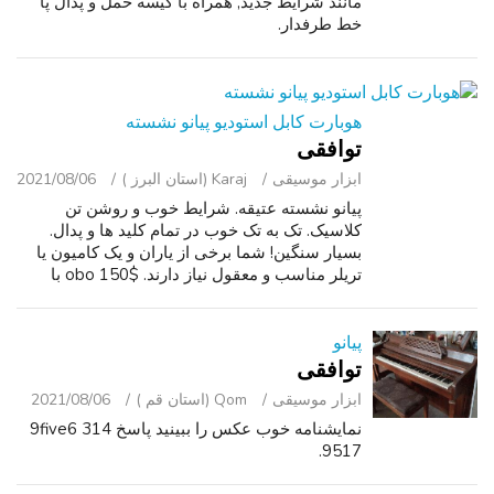
مانند شرایط جدید, همراه با کیسه حمل و پدال پا
خط طرفدار.
هوبارت کابل استودیو پیانو نشسته
توافقی
ابزار موسیقی
Karaj (استان البرز )
2021/08/06
پیانو نشسته عتیقه. شرایط خوب و روشن تن
کلاسیک. تک به تک خوب در تمام کلید ها و پدال.
بسیار سنگین! شما برخی از یاران و یک کامیون یا
تریلر مناسب و معقول نیاز دارند. $150 obo با
عرض پوزش, هیچ تحویل. نقدی تنها, در فرد.
پیانو
توافقی
ابزار موسیقی
Qom (استان قم )
2021/08/06
نمایشنامه خوب عکس را ببینید پاسخ 314 9five6
9517.