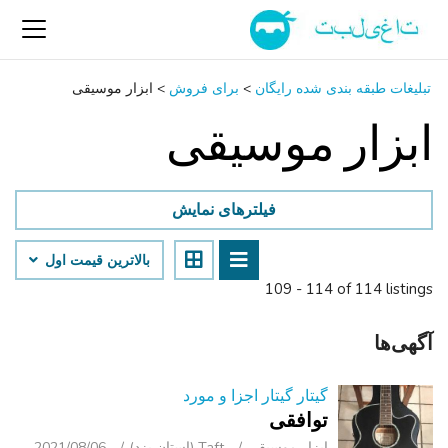
تبلیغات طبقه بندی شده رایگان
>
برای فروش
>
ابزار موسیقی
ابزار موسیقی
فیلترهای نمایش
بالاترین قیمت اول
109 - 114 of 114 listings
آگهی‌ها
گیتار گیتار اجزا و مورد
توافقی
ابزار موسیقی
Taft (استان یزد)
2021/08/06