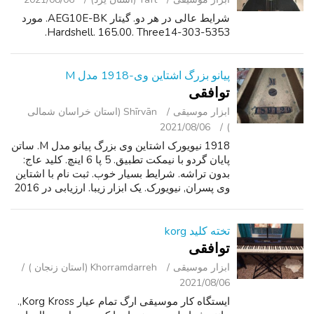
شرایط عالی در هر دو. گیتار AEG10E-BK. مورد
Hardshell. 165.00. Three14-303-5353.
پیانو بزرگ اشتاین وی-1918 مدل M
توافقی
ابزار موسیقی
Shīrvān (استان خراسان شمالی
2021/08/06
)
1918 نیویورک اشتاین وی بزرگ پیانو مدل M. ساتن
پایان گردو با نیمکت تطبیق. 5 پا 6 اینچ. کلید عاج:
بدون تراشه. شرایط بسیار خوب. ثبت نام با اشتاین
وی پسران, نیویورک. یک ابزار زیبا. ارزیابی در 2016
برای $15,000. بازسازی قبل از مالکیت من.
تخته کلید korg
توافقی
ابزار موسیقی
Khorramdarreh (استان زنجان )
2021/08/06
ایستگاه کار موسیقی ارگ تمام عیار Korg Kross,.