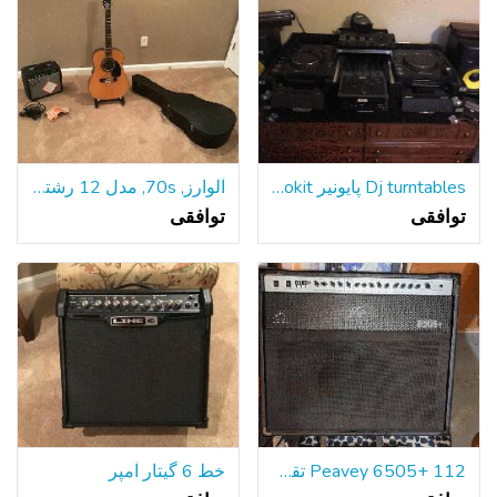
Dj turntables پایونیر CDJ1000 RMX1000 Rane KRK rokit
آلوارز, 70s, مدل 12 رشته گیتار
توافقی
توافقی
Peavey 6505+ 112 تقویت کننده گیتار
خط 6 گیتار آمپر