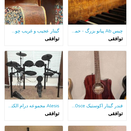
چیس Ab پیانو بزرگ - حمل و نقل رایگان!
گیتار عجیب و غریب چوب سری صوتی/الکتریکی نرم مورد
توافقی
توافقی
فندر گیتار آکوستیک Cd-140sce تمام چوب ماهون
Alesis مجموعه درام الکترونیکی
توافقی
توافقی