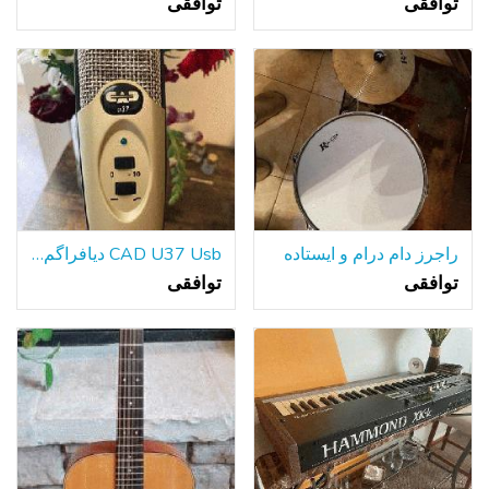
توافقی
توافقی
راجرز دام درام و ایستاده
CAD U37 Usb دیافراگم بزرگ میکروفون کندانسور Cardioid w / سه پایه Sta
توافقی
توافقی