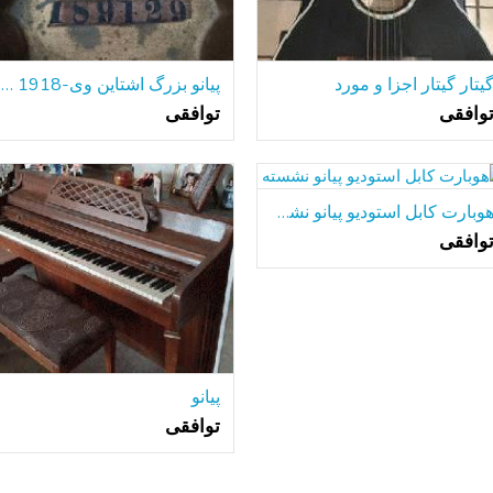
یتار گیتار اجزا و مورد
پیانو بزرگ اشتاین وی-1918 مدل M
وافقی
توافقی
هوبارت کابل استودیو پیانو نشسته
وافقی
پیانو
توافقی