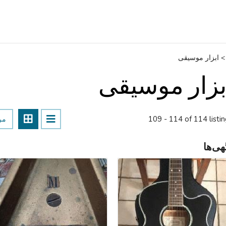
>
ابزار موسیقی
بزار موسیقی
109 - 114 of 114 listi
مر
هی‌ها