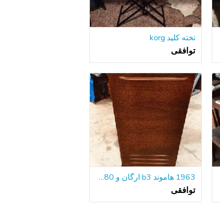
تخته کلید korg
توافقی
1963 هاموند b3 ارگان و 1980 لسلی 122
توافقی