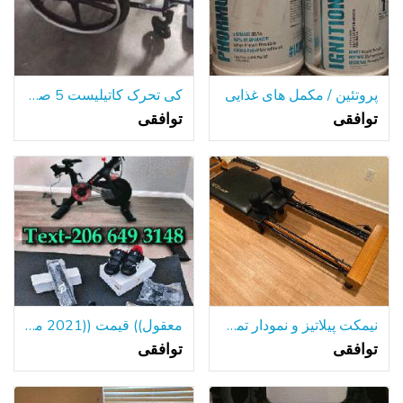
پروتئین / مکمل های غذایی
کی تحرک کاتیلیست 5 صندلی چرخدار تاشو
توافقی
توافقی
نیمکت پیلاتیز و نمودار تمرین
معقول)) قیمت ((2021 مدل Peloton دوچرخه $800
توافقی
توافقی