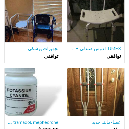
LUMEX دوش صندلی 7921RA 350LB ظرفیت
تجهیزات پزشکی
توافقی
توافقی
عصا-مانند جدید
Buy cyanide, nembutal, xanax, valium, oxytocin, viagra, tramadol, mephedrone