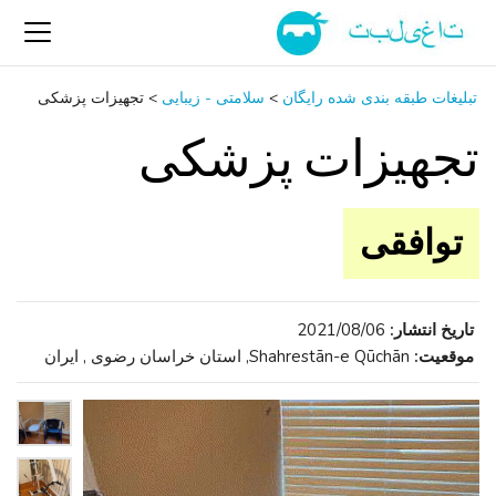
تبلیغات طبقه بندی شده رایگان
>
سلامتی - زیبایی
>
تجهیزات پزشکی
تجهیزات پزشکی
توافقی
تاریخ انتشار:
2021/08/06
موقعیت:
Shahrestān-e Qūchān, استان خراسان رضوی , ایران