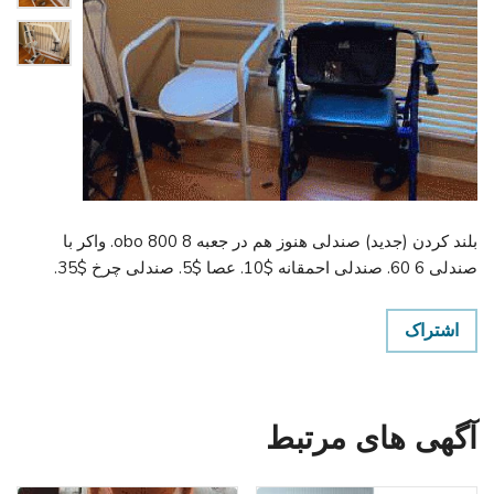
بلند کردن (جدید) صندلی هنوز هم در جعبه 8 800 obo. واکر با
صندلی 6 60. صندلی احمقانه $10. عصا $5. صندلی چرخ $35.
اشتراک
آگهی های مرتبط