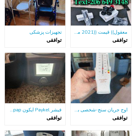
معقول)) قیمت ((2021 مدل Peloton دوچرخه $800
تجهیزات پزشکی
توافقی
توافقی
اوج جریان سنج-شخصی بهترین-جدید
فیشر Paykel آیکون Cpap ماشین
توافقی
توافقی