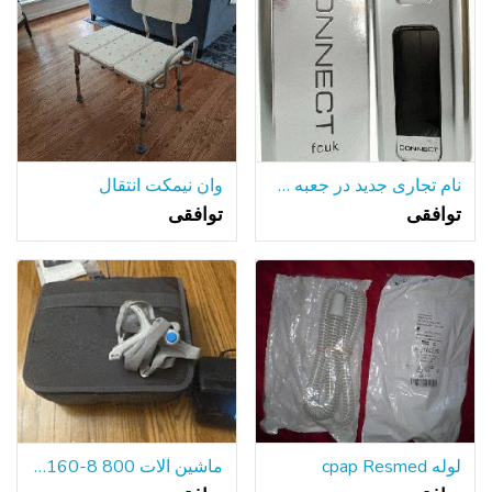
نام تجاری جدید در جعبه FCUK کلن
وان نیمکت انتقال
توافقی
توافقی
لوله cpap Resmed
ماشین آلات CPAP $160-8 800