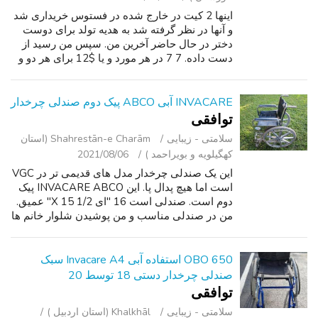
اینها 2 کیت در خارج شده در فستوس خریداری شد
و آنها در نظر گرفته شد به هدیه تولد برای دوست
دختر در حال حاضر آخرین من. سپس من رسید از
دست داده. 7 7 در هر مورد و یا $12 برای هر دو و
در حال نشستن در ذخیره سازی عمومی من در
منطقه آرنولد.
INVACARE آبی ABCO پیک دوم صندلی چرخدار
توافقی
سلامتی - زیبایی
Shahrestān-e Charām (استان
کهگیلویه و بویراحمد )
2021/08/06
این یک صندلی چرخدار مدل های قدیمی تر در VGC
است اما هیچ پدال پا. این INVACARE ABCO پیک
دوم است. صندلی است 16 "ای X 15 1/2" عمیق.
من در صندلی مناسب و من پوشیدن شلوار خانم ها
XL. لطفا اگر علاقه مند پاسخ.
650 OBO استفاده آبی Invacare A4 سبک
صندلی چرخدار دستی 18 توسط 20
توافقی
سلامتی - زیبایی
Khalkhāl (استان اردبیل )