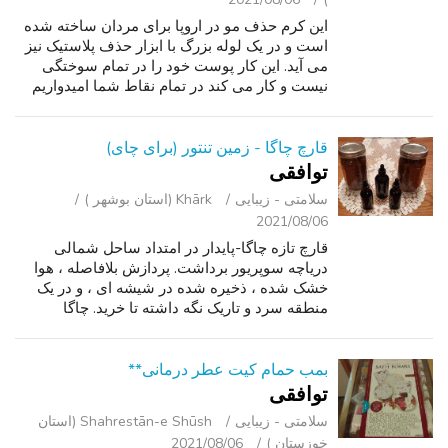
این کرم حذف مو در اروپا برای مردان ساخته شده
است و در یک لوله بزرگ با ابزار حذف پلاستیک نیز
می آید. این کار پوست خود را در تمام سوختگی
نیست و کار می کند در تمام نقاط شما امیدواریم
که قادر به استفاده از این کرم شگفت انگیز است.
بله ، ما در مورد مکان ها...
قارچ چاگا - زمین تنتور (برای چای)
توافقی
سلامتی - زیبایی
Khārk (استان بوشهر )
2021/08/06
قارچ تازه چاگا-پایدار در امتداد ساحل شمالی
دریاچه سوپریور برداشت. پردازش بلافاصله ، هوا
خشک شده ، ذخیره شده در شیشه ای ، و در یک
منطقه سرد و تاریک نگه داشته تا خرید. چاگا
(Inonotus obliquus) یک قارچ دارویی است که بر
روی تنه درختان توس رشد می کند. آن ...
بمب حمام کیت عطر درمانی**
توافقی
سلامتی - زیبایی
Shahrestān-e Shūsh (استان
خوزستان )
2021/08/06