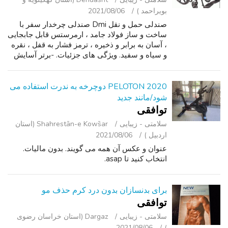
بویراحمد )
2021/08/06
صندلی حمل و نقل Dmi صندلی چرخدار سفر با
ساخت و ساز فولاد جامد ، ارمرستس قابل جابجایی
، آسان به برابر و ذخیره ، ترمز فشار به قفل ، نقره
و سیاه و سفید. ویژگی های جزئیات. -برتر آسایش
ویژگی های سبک پا صفحات و ارمرستس خالی با
صندلی وبهلسترد و صندلی عقب لذ...
PELOTON 2020 دوچرخه به ندرت استفاده می
شود/مانند جدید
توافقی
سلامتی - زیبایی
Shahrestān-e Kows̄ar (استان
اردبیل )
2021/08/06
عنوان و عکس آن همه می گویند. بدون مالیات.
انتخاب کنید تا asap.
برای بدنسازان بدون درد کرم حذف مو
توافقی
سلامتی - زیبایی
Dargaz (استان خراسان رضوی
2021/08/06
)