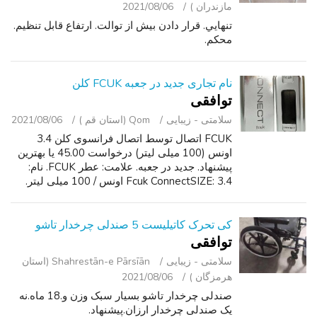
مازندران )
2021/08/06
تنهايي. قرار دادن بیش از توالت. ارتفاع قابل تنظیم.
محکم.
نام تجاری جدید در جعبه FCUK کلن
توافقی
سلامتی - زیبایی
Qom (استان قم )
2021/08/06
FCUK اتصال توسط اتصال فرانسوی کلن 3.4
اونس (100 میلی لیتر) درخواست 45.00 یا بهترین
پیشنهاد. جدید در جعبه. علامت: عطر FCUK. نام:
Fcuk ConnectSIZE: 3.4 اونس / 100 میلی لیتر.
غلظت: ادو تویلت. فرم: شرایط اسپری: جنس جدید:
مردان نوع بسته بندی:. نام تجاری ج...
کی تحرک کاتیلیست 5 صندلی چرخدار تاشو
توافقی
سلامتی - زیبایی
Shahrestān-e Pārsīān (استان
هرمزگان )
2021/08/06
صندلی چرخدار تاشو بسیار سبک وزن و.18 ماه.نه
یک صندلی چرخدار ارزان.پیشنهاد.