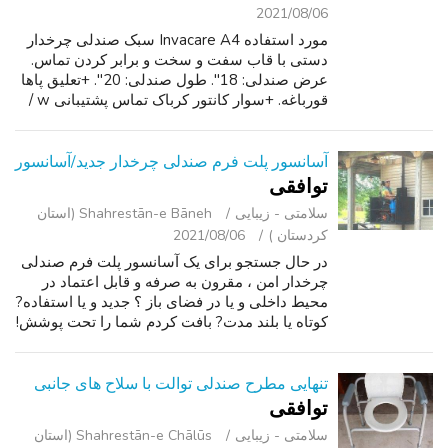
2021/08/06
مورد استفاده Invacare A4 سبک صندلی چرخدار
دستی با قاب سفت و سخت و برابر کردن تماس.
عرض صندلی: 18". طول صندلی: 20". +تعلیق پاها
قورباغه. +سوار کانتور کرباک تماس پشتیبانی w /
تسمه پنهان قابل تنظیم. +ارتفاع صندلی عقب قابل
تنظیم. + معافیت کار. +یک تایر ج...
آسانسور پلت فرم صندلی چرخدار جدید/آسانسور
توافقی
سلامتی - زیبایی
Shahrestān-e Bāneh (استان
کردستان )
2021/08/06
در حال جستجو برای یک آسانسور پلت فرم صندلی
چرخدار امن ، مقرون به صرفه و قابل اعتماد در
محیط داخلی و یا در فضای باز ؟ جدید و یا استفاده?
کوتاه یا بلند مدت? بافت کردم شما را تحت پوشش!
آسانسور پلت فرم عمودی ما شبیه به یک آسانسور
مینی خانه است. اغلب آسان...
تنهایی مطرح صندلی توالت با سلاح های جانبی
توافقی
سلامتی - زیبایی
Shahrestān-e Chālūs (استان