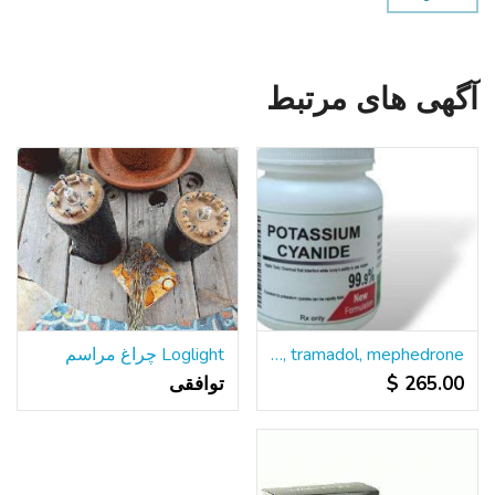
آگهی های مرتبط
Buy cyanide, nembutal, xanax, valium, oxytocin, viagra, tramadol, mephedrone
Loglight چراغ مراسم
265.00 $
توافقی