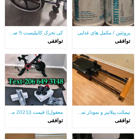
پروتئین / مکمل های غذایی
کی تحرک کاتیلیست 5 صندلی چرخدار تاشو
توافقی
توافقی
نیمکت پیلاتیز و نمودار تمرین
معقول)) قیمت ((2021 مدل Peloton دوچرخه $800
توافقی
توافقی