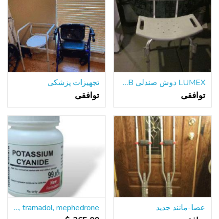
LUMEX دوش صندلی 7921RA 350LB ظرفیت
تجهیزات پزشکی
توافقی
توافقی
عصا-مانند جدید
Buy cyanide, nembutal, xanax, valium, oxytocin, viagra, tramadol, mephedrone