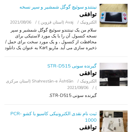
نینتندو سوئیچ گوگل شمشیر و سپر نسخه
توافقی
الکترونیک
Avaj (استان قزوین )
2021/08/06
سلام من یک نینتندو سوئیچ گوگل شمشیر و سپر
نسخه کنسول. آن را با یک مورد لاستیکی برای
محافظت از کنسول ، و یک مورد سخت برای حمل /
ذخیره سازی می آید. ماریو Kart به عنوان یک دانلود
و نه یک کپی سخت خریداری شد, به طوری که نیز
گنجانده شده است. آن را نیز با ی...
گیرنده سونی STR-D515
توافقی
الکترونیک
Shahrestān-e Āshtīān (استان مرکزی
2021/08/06
)
گیرنده سونی STR-D515.
ثبت نام نقدی الکترونیکی کاسیو با کشو PCR-
1000
توافقی