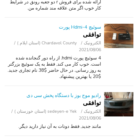
ارائه شده برای فروش r دو جعبه رونق در شرایط
کار خوب اگر متن علاقه مند شماره من.
سوئیچ Hdmi-4 پورت
توافقی
الکترونیک
Chardavol County (استان ایلام )
2021/08/06
4 سوئیچ پورت hdmi. از راه دور گنجانده شده
است. خوب کار می کند, فقط به یک سوئیچ بزرگتر
به روز رسانی. در حال حاضر $38 نام تجاری جدید.
$20 یا بهترین پیشنهاد.
رادیو موج بوز با دستگاه پخش سی دی
توافقی
الکترونیک
sedeyen-e Yek (استان خوزستان )
2021/08/06
مانند جدید, فقط دونات به آن نیاز دارید دیگر.