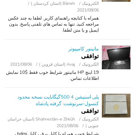
الکترونیک
Bāneh (استان کردستان )
2021/08/06
همراه با کتابچه راهنمای کاربر. لطفا به چند عکس
مراجعه کنید. تنها به تماس های تلفنی پاسخ. بدون
ایمیل و یا متن لطفا.
مانیتور کامپیوتر
توافقی
الکترونیک
Avaj (استان قزوین )
2021/08/06
19 اینچ HP مانیتور شرایط خوب فقط $10 نمایش
اطلاعات تماس.
پلی استیشن 4 500گیگابایت نسخه محدود
کنسول-سرنوشت: گرفته پادشاه
توافقی
الکترونیک
Shahrestān-e Zīrkūh (استان خراسان
جنوبی )
2021/08/06
شرایط خوب. همراه با کابل برق ، کابل hdmi ،