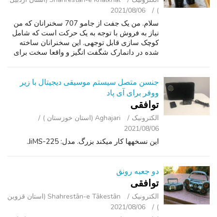
2021/08/06
)
سلام. من یک جفت از جامو 707 سخنرانان که من
نیاز به فروش با توجه به یک حرکت است که شامل
کوچک سازی قابل توجهی. این سخنرانان ساخته
شده در دانمارک شگفت انگیز و واقعا سخت برای
پیدا کردن در این نقطه است. سخنرانان کار به
عنوان آنها را به به بهترین دانش من ق...
جنسن متصل سیستم موسیقی دیجیتال با زیر
ووفر برای آی پاد
توافقی
الکترونیک
Aghajari (استان خوزستان )
2021/08/06
این نسخهها کار میکند بزرگ. مدل: JiMS-225.
دو جعبه رونق
توافقی
الکترونیک
Shahrestān-e Tākestān (استان قزوین
2021/08/06
)