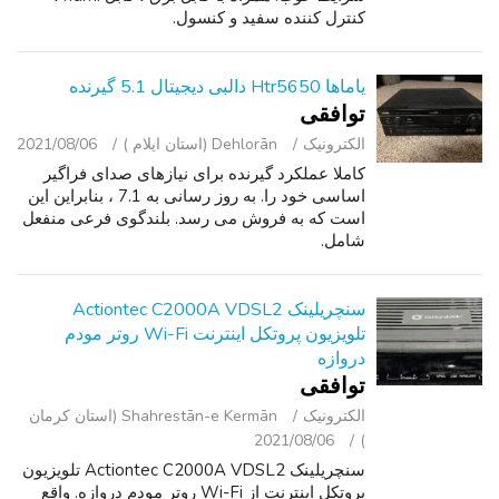
کنترل کننده سفید و کنسول.
یاماها Htr5650 دالبی دیجیتال 5.1 گیرنده
توافقی
الکترونیک
Dehlorān (استان ایلام )
2021/08/06
کاملا عملکرد گیرنده برای نیازهای صدای فراگیر
اساسی خود را. به روز رسانی به 7.1 ، بنابراین این
است که به فروش می رسد. بلندگوی فرعی منفعل
شامل.
سنچریلینک Actiontec C2000A VDSL2
تلویزیون پروتکل اینترنت Wi-Fi روتر مودم
دروازه
توافقی
الکترونیک
Shahrestān-e Kermān (استان کرمان
2021/08/06
)
سنچریلینک Actiontec C2000A VDSL2 تلویزیون
پروتکل اینترنت از Wi-Fi روتر مودم دروازه. واقع