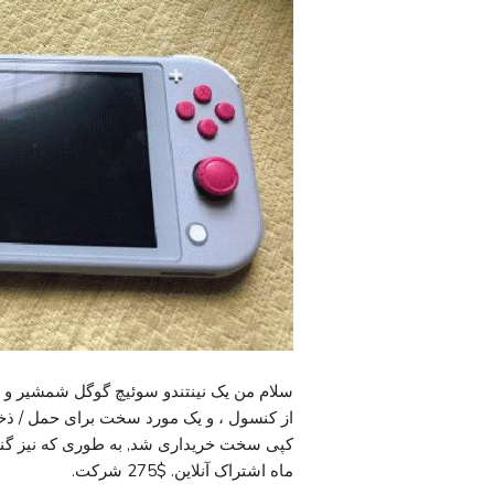
سلام من یک نینتندو سوئیچ گوگل شمشیر و 
ماه اشتراک آنلاین. $275 شرکت.