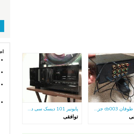
اط
ویدئو طوفان cb003 جزء ویدئو توزیع آمپر
پایونیر 101 دیسک سی دی پلیر PD-F908
قی
توافقی