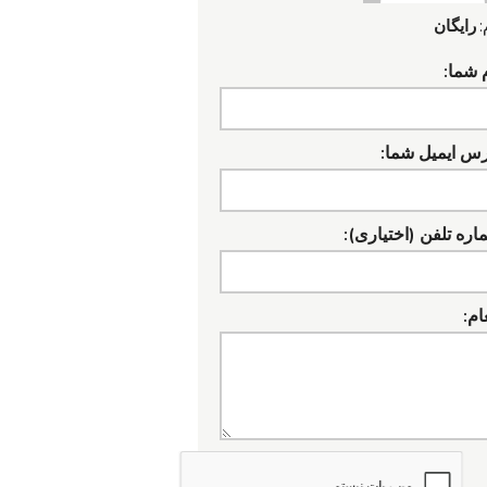
:
رایگان
 شما:
رس ایمیل شما:
ره تلفن (اختیاری):
ام: