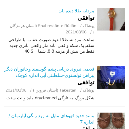
مردانه طلا دیده بان
توافقی
پوشاک
Shahrestān-e Rūdān (استان هرمزگان
2021/08/06
)
ساعت مردانه. طلا اندود صورت عقاب. با طراحی
سکه, یک سکه واقعی. باند مار واقعی. باتری جدید.
فقط من بیش از هزینه 8 8. شما _ $ 40.
قدیمی نیروی دریایی پشم گوسفند وجانوران دیگر
پیراهن تولستوی-سلطنتی آبی اندازه کوچک
توافقی
پوشاک
Tākestān (استان قزوین )
2021/08/06
شکل بزرگ. به تازگی drycleaned. باید وانت سنت.
مانند جدید قهوهای مایل به زرد رنگی آپارتمان /
اندازه 7