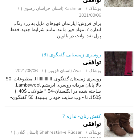
توافقی
پوشاک
Kāshmar (استان خراسان رضوی )
2021/08/06
برای فروش: آپارتمان قهوهای مایل به زرد رنگ,
اندازه 7. مواد جیر مانند. مانند شرایط جدید. فقط
پول نقد. وانت در بالوین.
روسری زمستانی گفتگوی (3)
توافقی
پوشاک
Avaj (استان قزوین )
2021/08/06
روسری زمستان گفتگوی. اااااااااااا J. مطبوعات, 90
بالا پایان مردانه روسری ابریشم Lambswool,
ساخته شده در انگلستان-54 " طولانی. $40. (
$150. تا - وب سایت خود را ببینید). 50 گفتگوی-
قرمز/نارنجی نارنجی قهوهای مایل به زرد نرم/پشم
ساخته شده در ایالات متحده ...
کفش زنان-اندازه 7
توافقی
پوشاک
Shahrestān-e Rūdsar (استان گیلان )