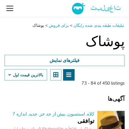
تبلیغات طبقه بندی شده رایگان
>
برای فروش
>
پوشاک
پوشاک
فیلترهای نمایش
بالاترین قیمت اول
73 - 84 of 450 listings
آگهی‌ها
کلاه, استتسون, بیش از حد خز, جدید, اندازه 7
توافقی
پوشاک
Shahrestān-e Ījrūd (استان زنجان )