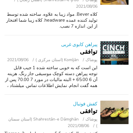
2021/08/06
کلاه Bever. مواد زیبا به علاوه. ساخته شده توسط
تولید کننده عمده headware. کلاه زیبا شما افتخار
از این. اندازه 7 نصب.
پیراهن کابوی غربی
توافقی
پوشاک
Komījān (استان مرکزی )
2021/08/06
این است که به خوبی ساخته شده 1 جیب قابل
توجه پیراهن دسته کوچک موسیقی جاز رنگ. هزینه
آن 6 65.00 + البته مالیات در مورد 7 70.00 پس از
همه گفت انجام. نمایش اطلاعات تماس. ميلشتاد ،
ايل. 62260.
کفش فوتبال
توافقی
پوشاک
Shahrestān-e Dāmghān (استان سمنان
2021/08/06
)