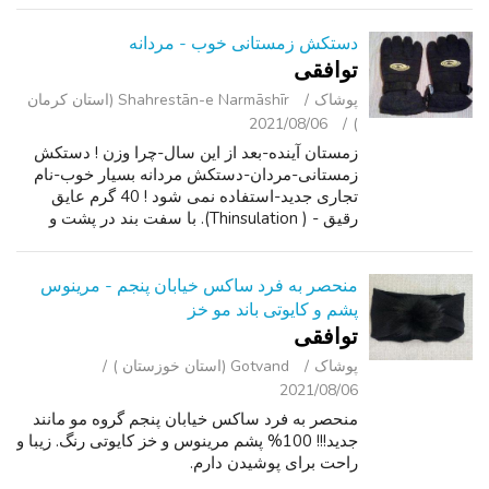
دستکش زمستانی خوب - مردانه
توافقی
پوشاک
Shahrestān-e Narmāshīr (استان کرمان
2021/08/06
)
زمستان آینده-بعد از این سال-چرا وزن ! دستکش
زمستانی-مردان-دستکش مردانه بسیار خوب-نام
تجاری جدید-استفاده نمی شود ! 40 گرم عایق
رقیق - ( Thinsulation). با سفت بند در پشت و
رسم رشته. "ضد آب" 100% نایلون-بسیار پرفریب
توف پوسته بیرونی. $10. $29.95 در جای ...
منحصر به فرد ساکس خیابان پنجم - مرینوس
پشم و کایوتی باند مو خز
توافقی
پوشاک
Gotvand (استان خوزستان )
2021/08/06
منحصر به فرد ساکس خیابان پنجم گروه مو مانند
جدید!!! 100% پشم مرینوس و خز کایوتی رنگ. زیبا و
راحت برای پوشیدن دارم.