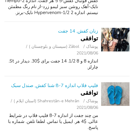
کفش فوتبال کفش-5 5 هر جفت. اندازه 2-Tiempo
نایک-آهک روشن سبز لیمو زرد-از نام رنگ مطمئن
نیستم. اندازه 2 1/2-Hypervenom نایک-برنز.
زنان کفش, 14 جفت
توافقی
پوشاک
Zābol (سیستان و بلوچستان )
2021/08/06
اندازه 8 و 8 1/2. 14 جفت برای $30. دیدار در St.
چارلز.
فلیپ فلاپ اندازه 7-8 شنا کفش, صندل سبک
توافقی
پوشاک
Shahrestān-e Mehrān (استان ایلام )
2021/08/06
من چند جفت از اندازه 7-8 فلیپ فلاپ در شرایط
عالی. $4 هر. ایمیل یا تماس. لطفا تلفن. شماره با
پاسخ.