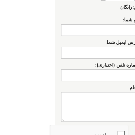
:
رایگان
 شما:
رس ایمیل شما:
ره تلفن (اختیاری):
ام: