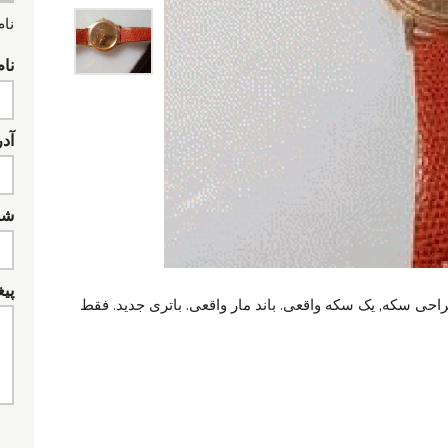
نام
نام
آد
شما
پیغ
حی سکه, یک سکه واقعی. باند مار واقعی. باتری جدید. فقط