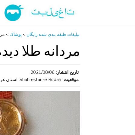
تبلیغات طبقه بندی شده رایگان
>
پوشاک
>
مرد
مردانه طلا دیده
تاریخ انتشار:
2021/08/06
موقعیت:
Shahrestān-e Rūdān, استان هرمزگان , ایران