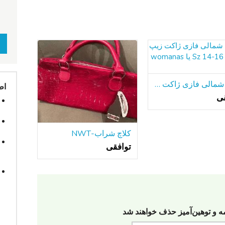
جبهه شمالی فازی ژاکت زیپ دختران Sz 14-16 یا womanas کوچک
اط
قی
کلاچ شراب-NWT
توافقی
مه‌ و توهین‌آمیز حذف خواهند شد